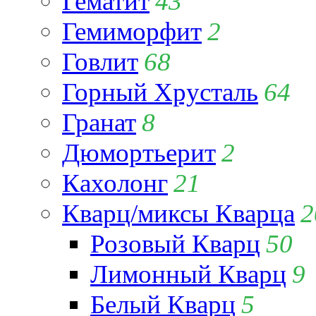
Гематит
43
Гемиморфит
2
Говлит
68
Горный Хрусталь
64
Гранат
8
Дюмортьерит
2
Кахолонг
21
Кварц/миксы Кварца
2
Розовый Кварц
50
Лимонный Кварц
9
Белый Кварц
5