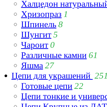
Халцедон натуральны
Хризопраз
1
Шпинель
8
Шунгит
5
Чароит
0
Различные камни
61
Яшма
27
Цепи для украшений
25
Готовые цепи
22
Цепи тонкие и универ
Цепи Крупные из Л