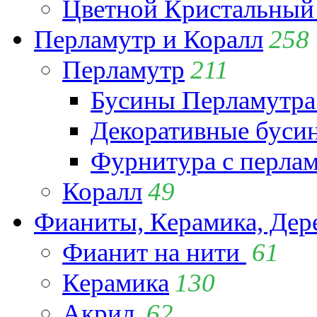
Цветной Кристальный
Перламутр и Коралл
258
Перламутр
211
Бусины Перламутра
Декоративные буси
Фурнитура с перла
Коралл
49
Фианиты, Керамика, Дер
Фианит на нити
61
Керамика
130
Акрил
62