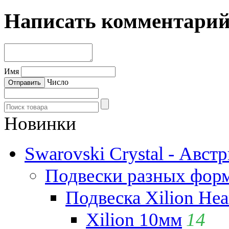
Написать комментари
Имя
Число
Новинки
Swarovski Crystal - Авст
Подвески разных фор
Подвеска Xilion Hear
Xilion 10мм
14