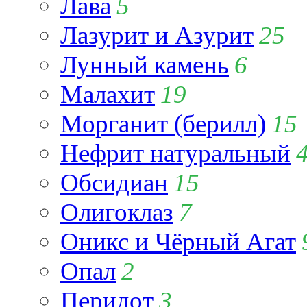
Лава
5
Лазурит и Азурит
25
Лунный камень
6
Малахит
19
Морганит (берилл)
15
Нефрит натуральный
Обсидиан
15
Олигоклаз
7
Оникс и Чёрный Агат
Опал
2
Перидот
3