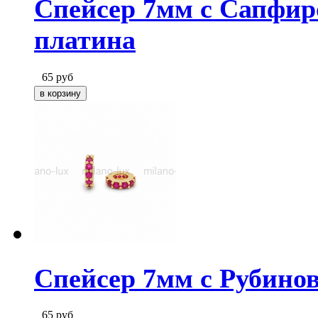
Спейсер 7мм с Сапфи
платина
65
руб
Спейсер 7мм с Рубино
65
руб