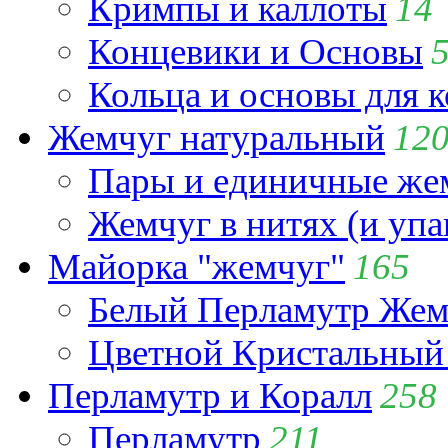
Кримпы и каллоты
14
Концевики и Основы
Кольца и основы для 
Жемчуг натуральный
12
Пары и единичные ж
Жемчуг в нитях (и упа
Майорка "жемчуг"
165
Белый Перламутр Жем
Цветной Кристальный
Перламутр и Коралл
258
Перламутр
211