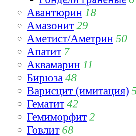
Авантюрин
18
Амазонит
29
Аметист/Аметрин
50
Апатит
7
Аквамарин
11
Бирюза
48
Варисцит (имитация)
Гематит
42
Гемиморфит
2
Говлит
68