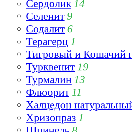
Сердолик
14
Селенит
9
Содалит
6
Терагерц
1
Тигровый и Кошачий г
Турквенит
19
Турмалин
13
Флюорит
11
Халцедон натуральны
Хризопраз
1
Шпинель
8