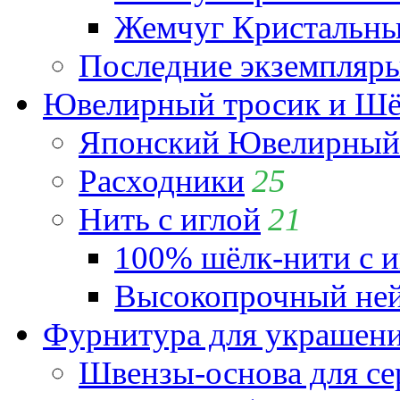
Жемчуг Кристальный
Последние экземпляр
Ювелирный тросик и Шёл
Японский Ювелирный 
Расходники
25
Нить с иглой
21
100% шёлк-нити с и
Высокопрочный ней
Фурнитура для украшен
Швензы-основа для се