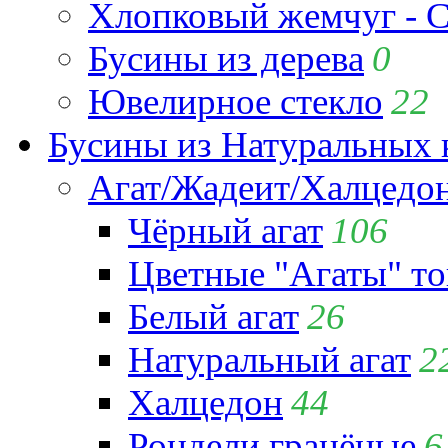
Хлопковый жемчуг - C
Бусины из дерева
0
Ювелирное стекло
22
Бусины из Натуральных 
Агат/Жадеит/Халцедо
Чёрный агат
106
Цветные "Агаты" т
Белый агат
26
Натуральный агат
2
Халцедон
44
Рондели гранёные
6