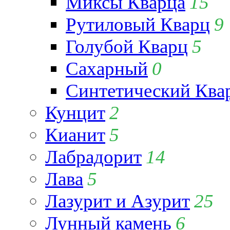
Миксы Кварца
15
Рутиловый Кварц
9
Голубой Кварц
5
Сахарный
0
Синтетический Ква
Кунцит
2
Кианит
5
Лабрадорит
14
Лава
5
Лазурит и Азурит
25
Лунный камень
6