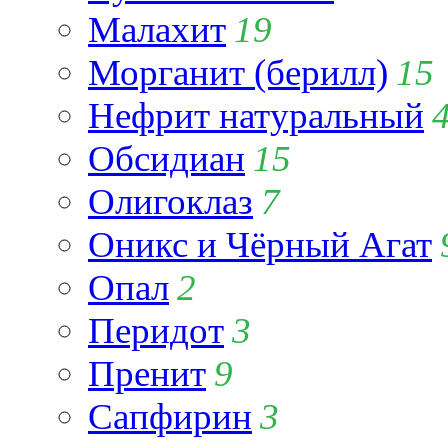
Малахит
19
Морганит (берилл)
15
Нефрит натуральный
Обсидиан
15
Олигоклаз
7
Оникс и Чёрный Агат
Опал
2
Перидот
3
Пренит
9
Сапфирин
3