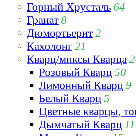
Горный Хрусталь
64
Гранат
8
Дюмортьерит
2
Кахолонг
21
Кварц/миксы Кварца
2
Розовый Кварц
50
Лимонный Кварц
9
Белый Кварц
5
Цветные кварцы, т
Дымчатый Кварц
11