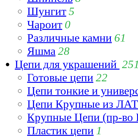
Шунгит
5
Чароит
0
Различные камни
61
Яшма
28
Цепи для украшений
25
Готовые цепи
22
Цепи тонкие и универ
Цепи Крупные из Л
Крупные Цепи (пр-во 
Пластик цепи
1