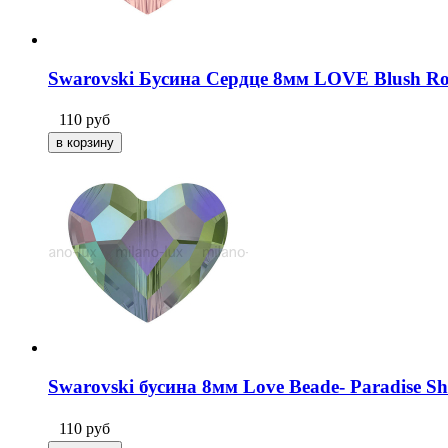
Swarovski Бусина Сердце 8мм LOVE Blush Ros
110
руб
Swarovski бусина 8мм Love Beade- Paradise Sh
110
руб