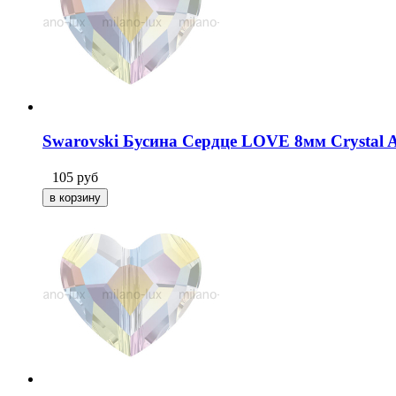
Swarovski Бусина Сердце LOVE 8мм Crystal A
105
руб