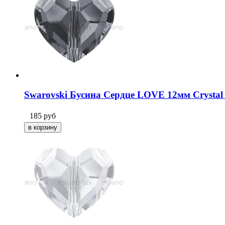
Swarovski Бусина Сердце LOVE 12мм Crystal S
185
руб