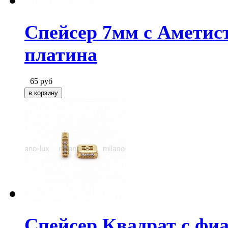
Спейсер 7мм с Аметис
платина
65
руб
Спейсер Квадрат с фиа