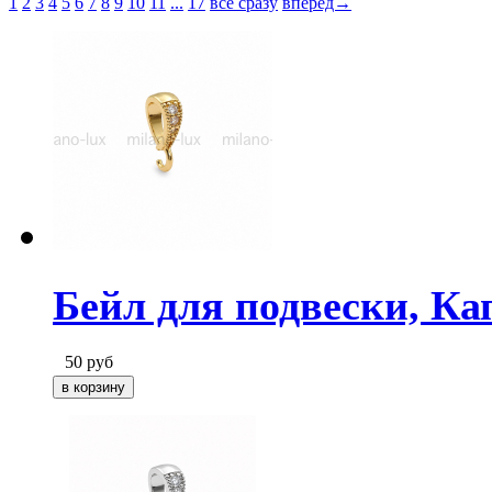
1
2
3
4
5
6
7
8
9
10
11
...
17
все сразу
вперед→
Бейл для подвески, Ка
50
руб