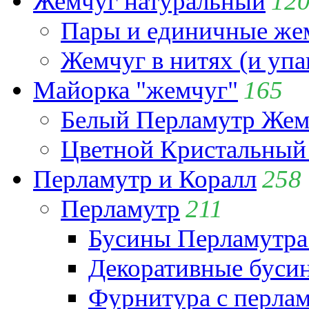
Жемчуг натуральный
12
Пары и единичные ж
Жемчуг в нитях (и упа
Майорка "жемчуг"
165
Белый Перламутр Жем
Цветной Кристальный
Перламутр и Коралл
258
Перламутр
211
Бусины Перламутра
Декоративные буси
Фурнитура с перла