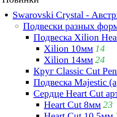
Swarovski Crystal - Авст
Подвески разных фор
Подвеска Xilion Hear
Xilion 10мм
14
Xilion 14мм
24
Круг Classic Cut Pen
Подвеска Majestic (а
Сердце Heart Cut ар
Heart Cut 8мм
23
Heart Cut 10.5мм