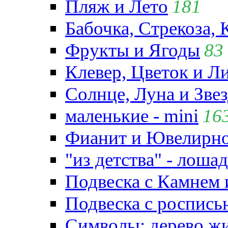
Пляж и Лето
181
Бабочка, Стрекоза, 
Фрукты и Ягоды
83
Клевер, Цветок и Л
Солнце, Луна и Зве
маленькие - mini
16
Фианит и Ювелирно
"из детства" - лошад
Подвеска с Камнем
Подвеска с роспись
Символы: дерево жиз