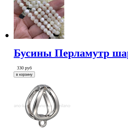
Бусины Перламутр шар
330
руб