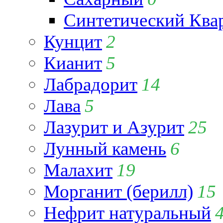
Синтетический Ква
Кунцит
2
Кианит
5
Лабрадорит
14
Лава
5
Лазурит и Азурит
25
Лунный камень
6
Малахит
19
Морганит (берилл)
15
Нефрит натуральный