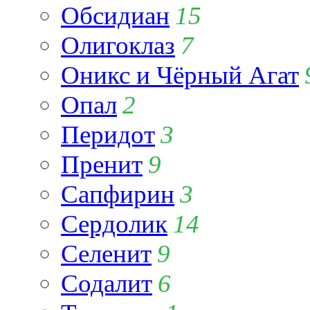
Обсидиан
15
Олигоклаз
7
Оникс и Чёрный Агат
Опал
2
Перидот
3
Пренит
9
Сапфирин
3
Сердолик
14
Селенит
9
Содалит
6