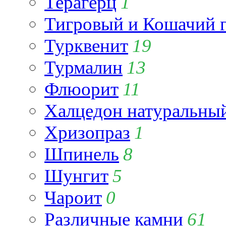
Терагерц
1
Тигровый и Кошачий г
Турквенит
19
Турмалин
13
Флюорит
11
Халцедон натуральны
Хризопраз
1
Шпинель
8
Шунгит
5
Чароит
0
Различные камни
61