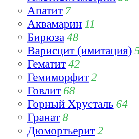
Апатит
7
Аквамарин
11
Бирюза
48
Варисцит (имитация)
Гематит
42
Гемиморфит
2
Говлит
68
Горный Хрусталь
64
Гранат
8
Дюмортьерит
2