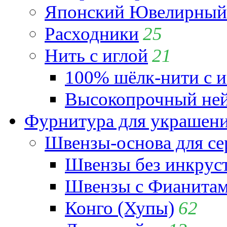
Японский Ювелирный 
Расходники
25
Нить с иглой
21
100% шёлк-нити с и
Высокопрочный ней
Фурнитура для украшен
Швензы-основа для се
Швензы без инкрус
Швензы с Фианита
Конго (Хупы)
62