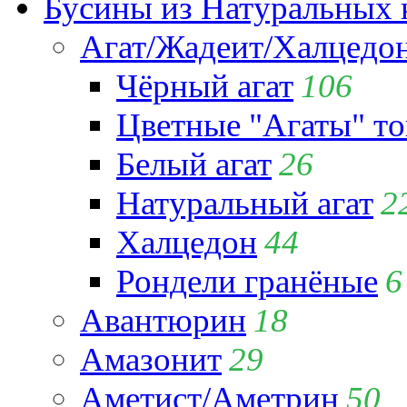
Бусины из Натуральных 
Агат/Жадеит/Халцедо
Чёрный агат
106
Цветные "Агаты" т
Белый агат
26
Натуральный агат
2
Халцедон
44
Рондели гранёные
6
Авантюрин
18
Амазонит
29
Аметист/Аметрин
50