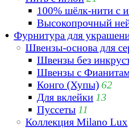
100% шёлк-нити с и
Высокопрочный ней
Фурнитура для украшен
Швензы-основа для се
Швензы без инкрус
Швензы с Фианита
Конго (Хупы)
62
Для вклейки
13
Пуссеты
11
Коллекция Milano Lux