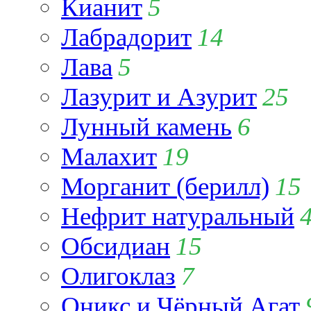
Кианит
5
Лабрадорит
14
Лава
5
Лазурит и Азурит
25
Лунный камень
6
Малахит
19
Морганит (берилл)
15
Нефрит натуральный
Обсидиан
15
Олигоклаз
7
Оникс и Чёрный Агат