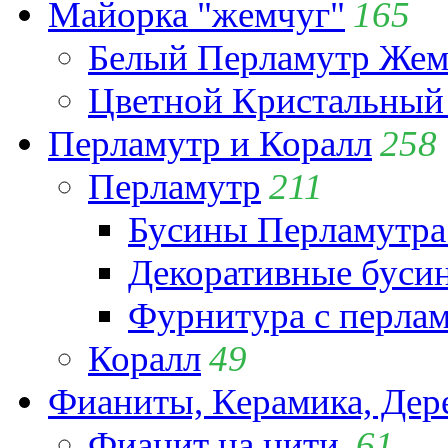
Майорка "жемчуг"
165
Белый Перламутр Жем
Цветной Кристальный
Перламутр и Коралл
258
Перламутр
211
Бусины Перламутра
Декоративные буси
Фурнитура с перла
Коралл
49
Фианиты, Керамика, Дер
Фианит на нити
61