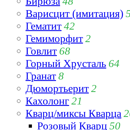
Бирюза
48
Варисцит (имитация)
Гематит
42
Гемиморфит
2
Говлит
68
Горный Хрусталь
64
Гранат
8
Дюмортьерит
2
Кахолонг
21
Кварц/миксы Кварца
2
Розовый Кварц
50