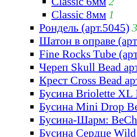
Classic 6мм
2
Classic 8мм
1
Рондель (арт.5045)
Шатон в оправе (арт
Fine Rocks Tube (арт
Череп Skull Bead ар
Крест Cross Bead ар
Бусина Briolette XL 
Бусина Mini Drop Be
Бусина-Шарм: BeCha
Бусина Сердце Wild 