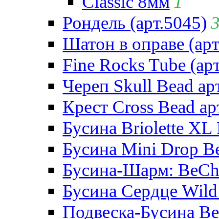
Classic 8мм
1
Рондель (арт.5045)
Шатон в оправе (арт
Fine Rocks Tube (арт
Череп Skull Bead ар
Крест Cross Bead ар
Бусина Briolette XL 
Бусина Mini Drop Be
Бусина-Шарм: BeCha
Бусина Сердце Wild 
Подвеска-Бусина Be