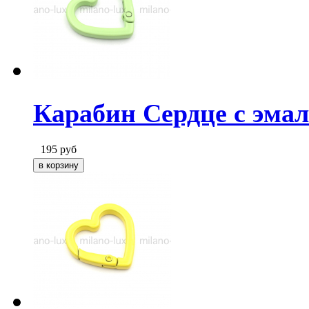
Карабин Сердце с эма
195
руб