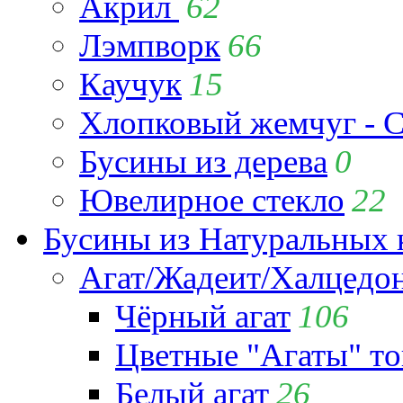
Акрил
62
Лэмпворк
66
Каучук
15
Хлопковый жемчуг - C
Бусины из дерева
0
Ювелирное стекло
22
Бусины из Натуральных 
Агат/Жадеит/Халцедо
Чёрный агат
106
Цветные "Агаты" т
Белый агат
26