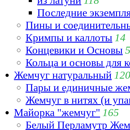
из латуни
118
Последние экземпл
Пины и соединительны
Кримпы и каллоты
14
Концевики и Основы
Кольца и основы для 
Жемчуг натуральный
12
Пары и единичные ж
Жемчуг в нитях (и упа
Майорка "жемчуг"
165
Белый Перламутр Жем