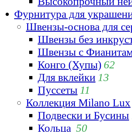
Высокопрочный ней
Фурнитура для украшен
Швензы-основа для се
Швензы без инкрус
Швензы с Фианита
Конго (Хупы)
62
Для вклейки
13
Пуссеты
11
Коллекция Milano Lux
Подвески и Бусины
Кольца
50