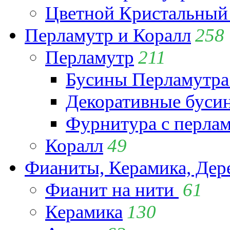
Цветной Кристальный
Перламутр и Коралл
258
Перламутр
211
Бусины Перламутра
Декоративные буси
Фурнитура с перла
Коралл
49
Фианиты, Керамика, Дер
Фианит на нити
61
Керамика
130