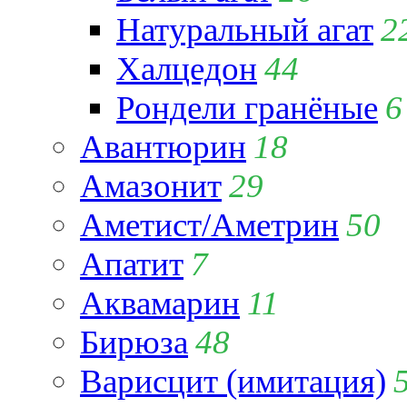
Натуральный агат
2
Халцедон
44
Рондели гранёные
6
Авантюрин
18
Амазонит
29
Аметист/Аметрин
50
Апатит
7
Аквамарин
11
Бирюза
48
Варисцит (имитация)