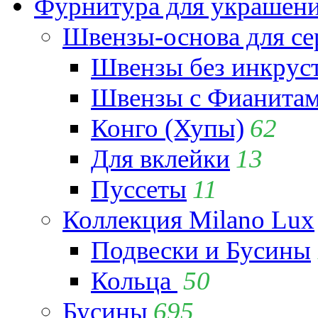
Фурнитура для украшен
Швензы-основа для се
Швензы без инкрус
Швензы с Фианита
Конго (Хупы)
62
Для вклейки
13
Пуссеты
11
Коллекция Milano Lux
Подвески и Бусины
Кольца
50
Бусины
695