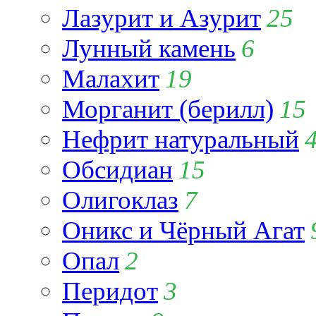
Лазурит и Азурит
25
Лунный камень
6
Малахит
19
Морганит (берилл)
15
Нефрит натуральный
Обсидиан
15
Олигоклаз
7
Оникс и Чёрный Агат
Опал
2
Перидот
3