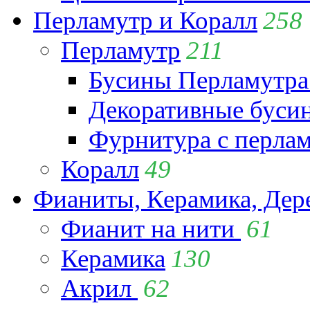
Перламутр и Коралл
258
Перламутр
211
Бусины Перламутра
Декоративные буси
Фурнитура с перла
Коралл
49
Фианиты, Керамика, Дер
Фианит на нити
61
Керамика
130
Акрил
62