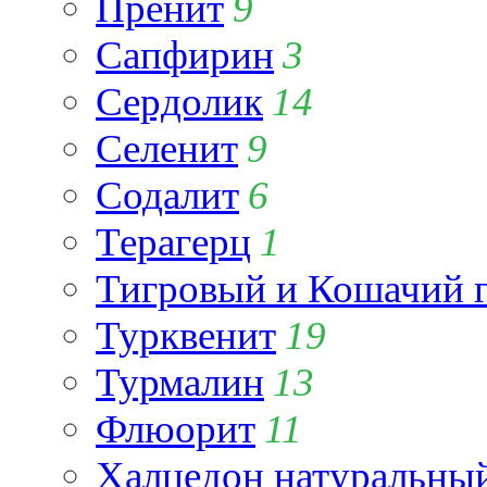
Пренит
9
Сапфирин
3
Сердолик
14
Селенит
9
Содалит
6
Терагерц
1
Тигровый и Кошачий г
Турквенит
19
Турмалин
13
Флюорит
11
Халцедон натуральны