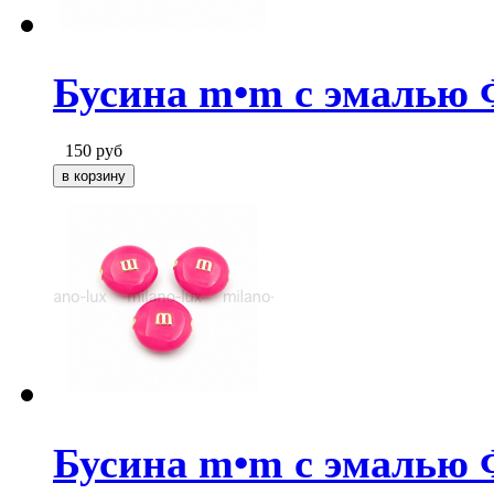
Бусина m•m с эмалью 
150
руб
Бусина m•m с эмалью Ф