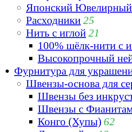
Японский Ювелирный 
Расходники
25
Нить с иглой
21
100% шёлк-нити с и
Высокопрочный ней
Фурнитура для украшен
Швензы-основа для се
Швензы без инкрус
Швензы с Фианита
Конго (Хупы)
62