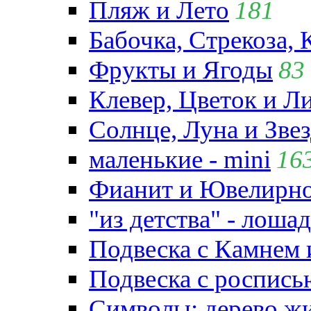
Пляж и Лето
181
Бабочка, Стрекоза, 
Фрукты и Ягоды
83
Клевер, Цветок и Л
Солнце, Луна и Зве
маленькие - mini
16
Фианит и Ювелирно
"из детства" - лошад
Подвеска с Камнем
Подвеска с роспись
Символы: дерево жиз