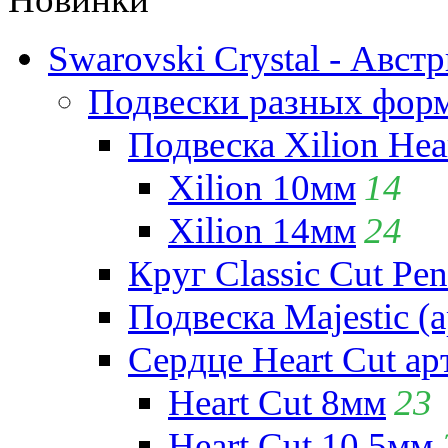
Swarovski Crystal - Авст
Подвески разных фор
Подвеска Xilion Hear
Xilion 10мм
14
Xilion 14мм
24
Круг Classic Cut Pen
Подвеска Majestic (а
Сердце Heart Cut ар
Heart Cut 8мм
23
Heart Cut 10.5мм