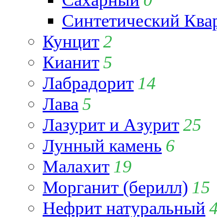
Синтетический Ква
Кунцит
2
Кианит
5
Лабрадорит
14
Лава
5
Лазурит и Азурит
25
Лунный камень
6
Малахит
19
Морганит (берилл)
15
Нефрит натуральный