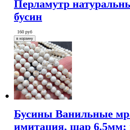
Перламутр натуральны
бусин
160
руб
Бусины Ванильные мр
имитация, шар 6.5мм;