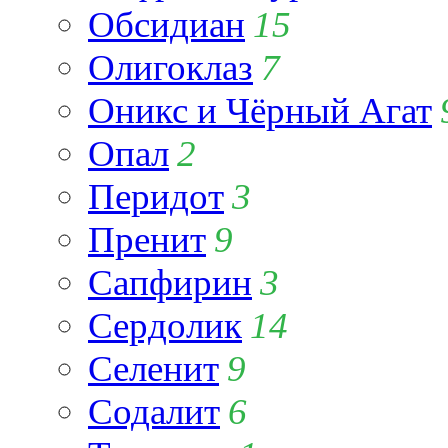
Обсидиан
15
Олигоклаз
7
Оникс и Чёрный Агат
Опал
2
Перидот
3
Пренит
9
Сапфирин
3
Сердолик
14
Селенит
9
Содалит
6