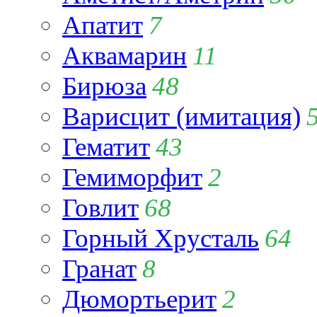
Апатит
7
Аквамарин
11
Бирюза
48
Варисцит (имитация)
Гематит
43
Гемиморфит
2
Говлит
68
Горный Хрусталь
64
Гранат
8
Дюмортьерит
2