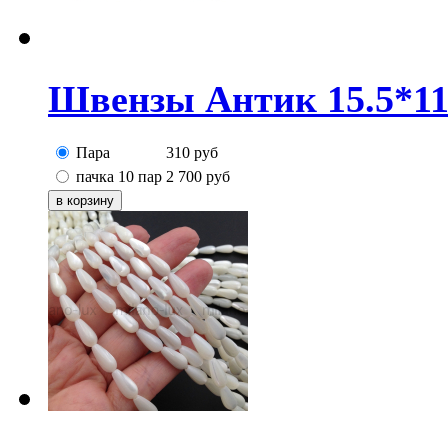
Швензы Антик 15.5*11
Пара
310
руб
пачка 10 пар
2 700
руб