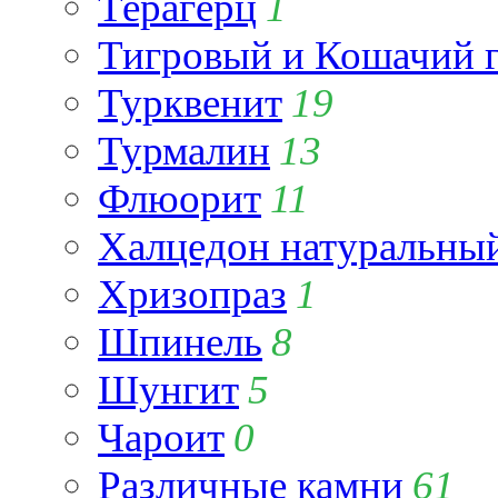
Терагерц
1
Тигровый и Кошачий г
Турквенит
19
Турмалин
13
Флюорит
11
Халцедон натуральны
Хризопраз
1
Шпинель
8
Шунгит
5
Чароит
0
Различные камни
61