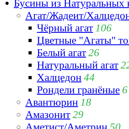
Бусины из Натуральных 
Агат/Жадеит/Халцедо
Чёрный агат
106
Цветные "Агаты" т
Белый агат
26
Натуральный агат
2
Халцедон
44
Рондели гранёные
6
Авантюрин
18
Амазонит
29
Аметист/Аметрин
50