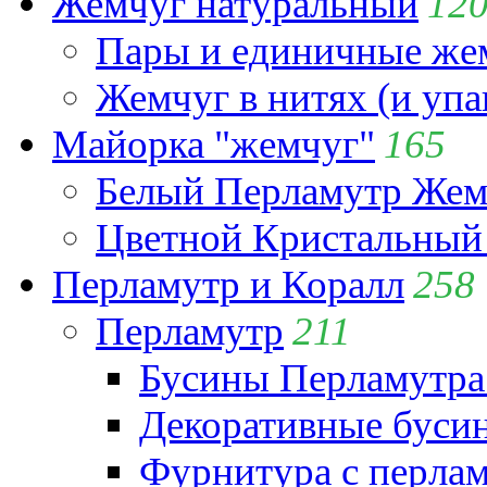
Жемчуг натуральный
12
Пары и единичные ж
Жемчуг в нитях (и упа
Майорка "жемчуг"
165
Белый Перламутр Жем
Цветной Кристальный
Перламутр и Коралл
258
Перламутр
211
Бусины Перламутра
Декоративные буси
Фурнитура с перла