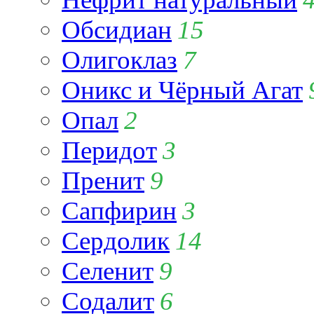
Обсидиан
15
Олигоклаз
7
Оникс и Чёрный Агат
Опал
2
Перидот
3
Пренит
9
Сапфирин
3
Сердолик
14
Селенит
9
Содалит
6