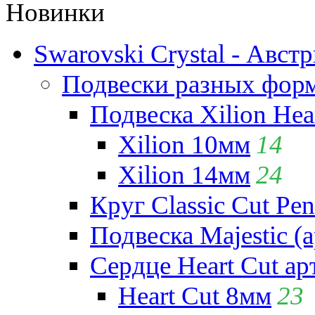
Новинки
Swarovski Crystal - Авст
Подвески разных фор
Подвеска Xilion Hear
Xilion 10мм
14
Xilion 14мм
24
Круг Classic Cut Pen
Подвеска Majestic (а
Сердце Heart Cut ар
Heart Cut 8мм
23