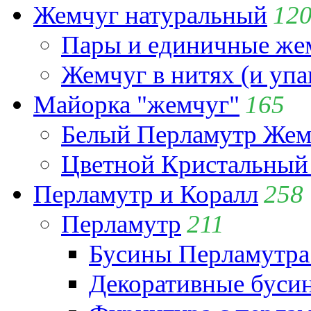
Жемчуг натуральный
12
Пары и единичные ж
Жемчуг в нитях (и упа
Майорка "жемчуг"
165
Белый Перламутр Жем
Цветной Кристальный
Перламутр и Коралл
258
Перламутр
211
Бусины Перламутра
Декоративные буси