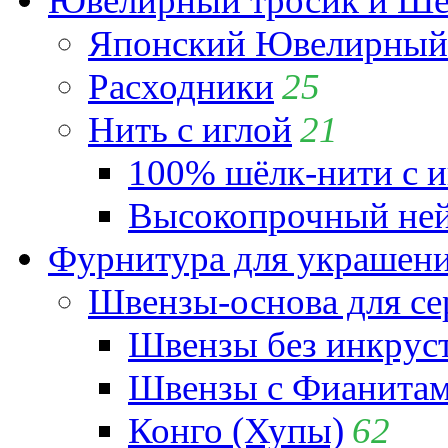
Ювелирный тросик и Шёл
Японский Ювелирный 
Расходники
25
Нить с иглой
21
100% шёлк-нити с и
Высокопрочный ней
Фурнитура для украшен
Швензы-основа для се
Швензы без инкрус
Швензы с Фианита
Конго (Хупы)
62