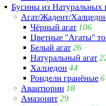
Бусины из Натуральных 
Агат/Жадеит/Халцедо
Чёрный агат
106
Цветные "Агаты" т
Белый агат
26
Натуральный агат
2
Халцедон
44
Рондели гранёные
6
Авантюрин
18
Амазонит
29