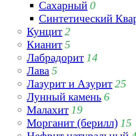
Сахарный
0
Синтетический Ква
Кунцит
2
Кианит
5
Лабрадорит
14
Лава
5
Лазурит и Азурит
25
Лунный камень
6
Малахит
19
Морганит (берилл)
15
Нефрит натуральный