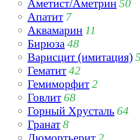
Аметист/Аметрин
50
Апатит
7
Аквамарин
11
Бирюза
48
Варисцит (имитация)
Гематит
42
Гемиморфит
2
Говлит
68
Горный Хрусталь
64
Гранат
8
Дюмортьерит
2