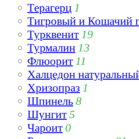
Терагерц
1
Тигровый и Кошачий г
Турквенит
19
Турмалин
13
Флюорит
11
Халцедон натуральны
Хризопраз
1
Шпинель
8
Шунгит
5
Чароит
0