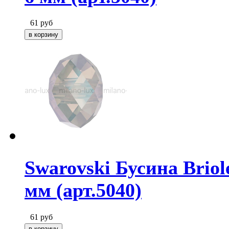
61
руб
Swarovski Бусина Briol
мм (арт.5040)
61
руб