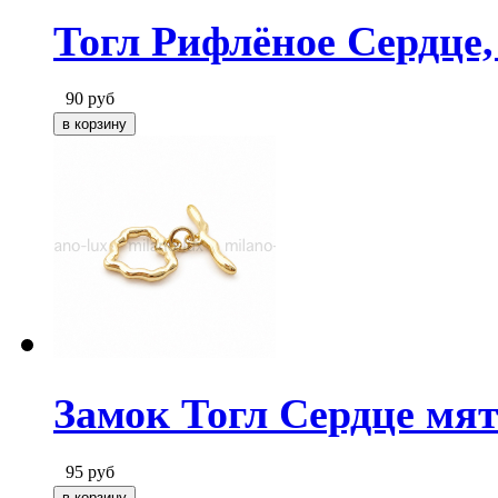
Тогл Рифлёное Сердце,
90
руб
Замок Тогл Сердце мят
95
руб