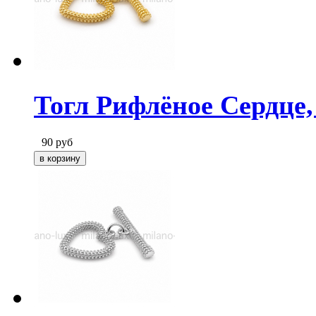
Тогл Рифлёное Сердце,
90
руб