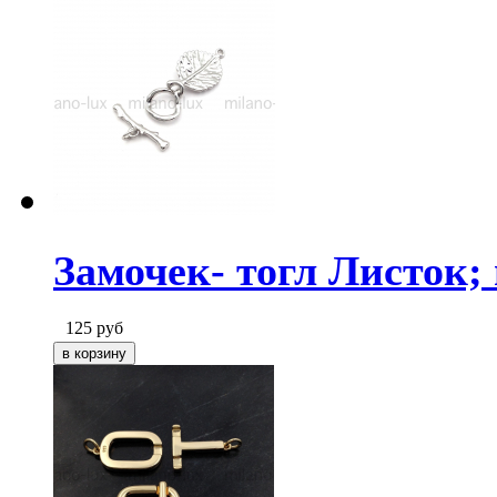
Замочек- тогл Листок;
125
руб