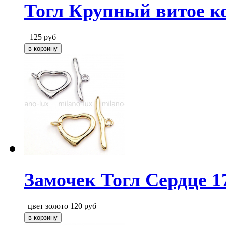
Тогл Крупный витое ко
125
руб
Замочек Тогл Сердце 
цвет золото
120
руб