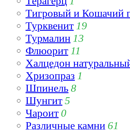
Терагерц
1
Тигровый и Кошачий г
Турквенит
19
Турмалин
13
Флюорит
11
Халцедон натуральны
Хризопраз
1
Шпинель
8
Шунгит
5
Чароит
0
Различные камни
61