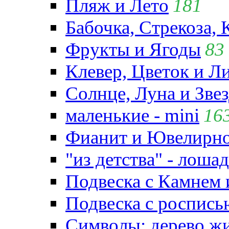
Пляж и Лето
181
Бабочка, Стрекоза, 
Фрукты и Ягоды
83
Клевер, Цветок и Л
Солнце, Луна и Зве
маленькие - mini
16
Фианит и Ювелирно
"из детства" - лошад
Подвеска с Камнем
Подвеска с роспись
Символы: дерево жиз