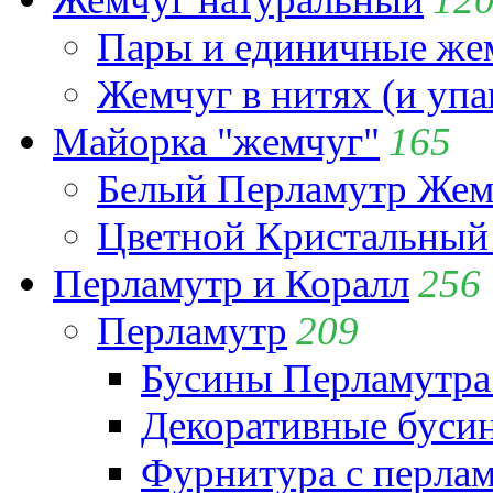
Пары и единичные ж
Жемчуг в нитях (и упа
Майорка "жемчуг"
165
Белый Перламутр Жем
Цветной Кристальный
Перламутр и Коралл
256
Перламутр
209
Бусины Перламутра
Декоративные буси
Фурнитура с перла