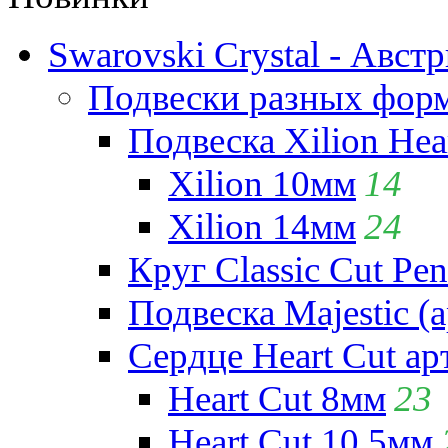
Swarovski Crystal - Авст
Подвески разных фор
Подвеска Xilion Hear
Xilion 10мм
14
Xilion 14мм
24
Круг Classic Cut Pen
Подвеска Majestic (а
Сердце Heart Cut ар
Heart Cut 8мм
23
Heart Cut 10.5мм