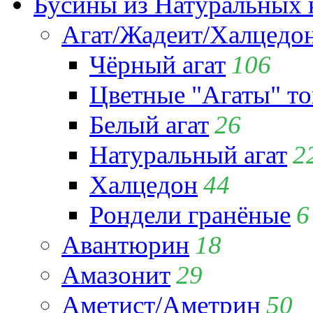
Бусины из Натуральных 
Агат/Жадеит/Халцедо
Чёрный агат
106
Цветные "Агаты" т
Белый агат
26
Натуральный агат
2
Халцедон
44
Рондели гранёные
6
Авантюрин
18
Амазонит
29
Аметист/Аметрин
50