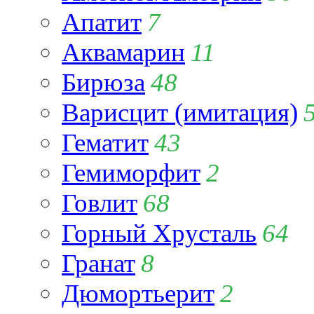
Апатит
7
Аквамарин
11
Бирюза
48
Варисцит (имитация)
Гематит
43
Гемиморфит
2
Говлит
68
Горный Хрусталь
64
Гранат
8
Дюмортьерит
2