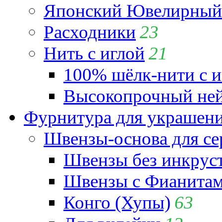
Японский Ювелирный 
Расходники
23
Нить с иглой
21
100% шёлк-нити с и
Высокопрочный ней
Фурнитура для украшен
Швензы-основа для се
Швензы без инкрус
Швензы с Фианита
Конго (Хупы)
63