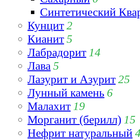
Синтетический Ква
Кунцит
2
Кианит
5
Лабрадорит
14
Лава
5
Лазурит и Азурит
25
Лунный камень
6
Малахит
19
Морганит (берилл)
15
Нефрит натуральный