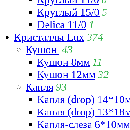
Круглый 15/0
5
Delica 11/0
1
Кристаллы Lux
374
Кушон
43
Кушон 8мм
11
Кушон 12мм
32
Капля
93
Капля (drop) 14*10
Капля (drop) 13*18
Капля-слеза 6*10мм