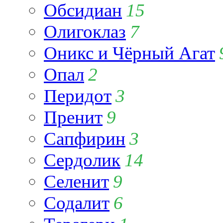
Обсидиан
15
Олигоклаз
7
Оникс и Чёрный Агат
Опал
2
Перидот
3
Пренит
9
Сапфирин
3
Сердолик
14
Селенит
9
Содалит
6