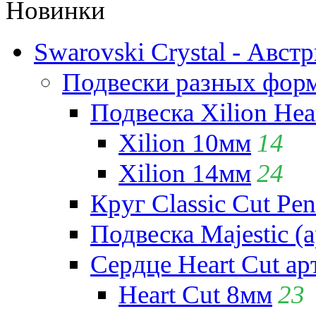
Новинки
Swarovski Crystal - Авст
Подвески разных фор
Подвеска Xilion Hear
Xilion 10мм
14
Xilion 14мм
24
Круг Classic Cut Pen
Подвеска Majestic (а
Сердце Heart Cut ар
Heart Cut 8мм
23