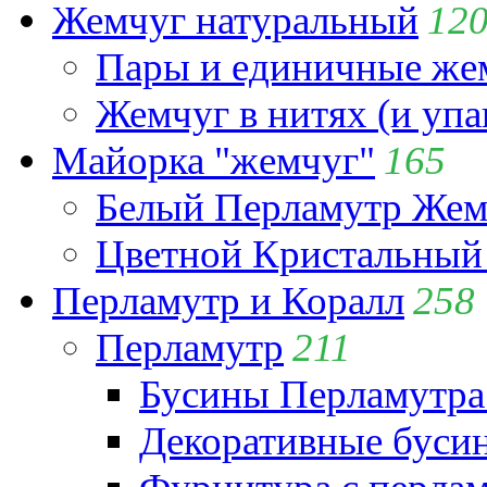
Жемчуг натуральный
12
Пары и единичные ж
Жемчуг в нитях (и упа
Майорка "жемчуг"
165
Белый Перламутр Жем
Цветной Кристальный
Перламутр и Коралл
258
Перламутр
211
Бусины Перламутра
Декоративные буси