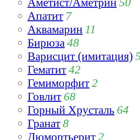
Аметист/Аметрин
50
Апатит
7
Аквамарин
11
Бирюза
48
Варисцит (имитация)
Гематит
42
Гемиморфит
2
Говлит
68
Горный Хрусталь
64
Гранат
8
Дюмортьерит
2