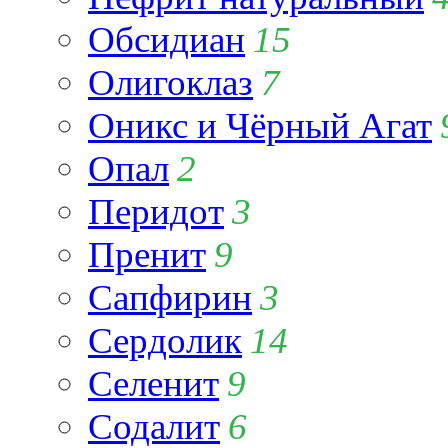
Обсидиан
15
Олигоклаз
7
Оникс и Чёрный Агат
Опал
2
Перидот
3
Пренит
9
Сапфирин
3
Сердолик
14
Селенит
9
Содалит
6