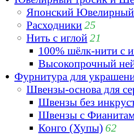
Японский Ювелирный 
Расходники
25
Нить с иглой
21
100% шёлк-нити с и
Высокопрочный ней
Фурнитура для украшен
Швензы-основа для се
Швензы без инкрус
Швензы с Фианита
Конго (Хупы)
62