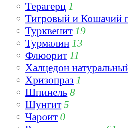
Терагерц
1
Тигровый и Кошачий г
Турквенит
19
Турмалин
13
Флюорит
11
Халцедон натуральны
Хризопраз
1
Шпинель
8
Шунгит
5
Чароит
0