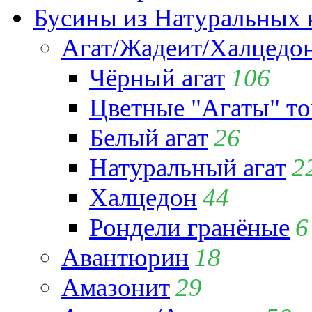
Бусины из Натуральных 
Агат/Жадеит/Халцедо
Чёрный агат
106
Цветные "Агаты" т
Белый агат
26
Натуральный агат
2
Халцедон
44
Рондели гранёные
6
Авантюрин
18
Амазонит
29