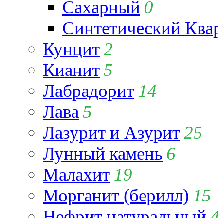
Сахарный
0
Синтетический Ква
Кунцит
2
Кианит
5
Лабрадорит
14
Лава
5
Лазурит и Азурит
25
Лунный камень
6
Малахит
19
Морганит (берилл)
15
Нефрит натуральный