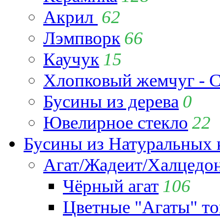
Акрил
62
Лэмпворк
66
Каучук
15
Хлопковый жемчуг - C
Бусины из дерева
0
Ювелирное стекло
22
Бусины из Натуральных 
Агат/Жадеит/Халцедо
Чёрный агат
106
Цветные "Агаты" т