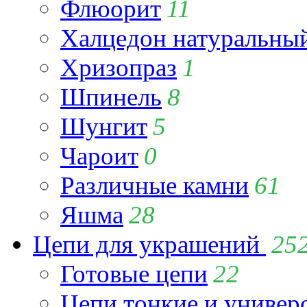
Флюорит
11
Халцедон натуральны
Хризопраз
1
Шпинель
8
Шунгит
5
Чароит
0
Различные камни
61
Яшма
28
Цепи для украшений
25
Готовые цепи
22
Цепи тонкие и универ