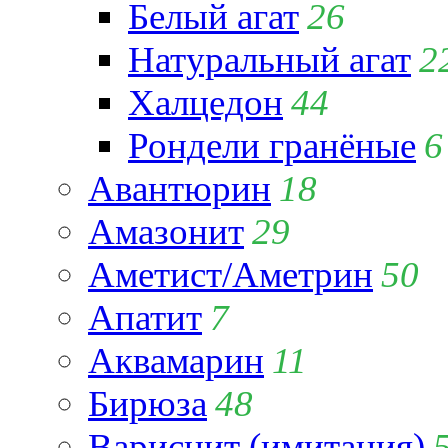
Белый агат
26
Натуральный агат
2
Халцедон
44
Рондели гранёные
6
Авантюрин
18
Амазонит
29
Аметист/Аметрин
50
Апатит
7
Аквамарин
11
Бирюза
48
Варисцит (имитация)