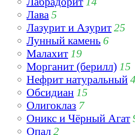
Лабрадорит
14
Лава
5
Лазурит и Азурит
25
Лунный камень
6
Малахит
19
Морганит (берилл)
15
Нефрит натуральный
Обсидиан
15
Олигоклаз
7
Оникс и Чёрный Агат
Опал
2