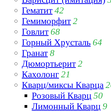
Гематит
42
Гемиморфит
2
Говлит
68
Горный Хрусталь
64
Гранат
8
Дюмортьерит
2
Кахолонг
21
Кварц/миксы Кварца
2
Розовый Кварц
50
Лимонный Кварц
9