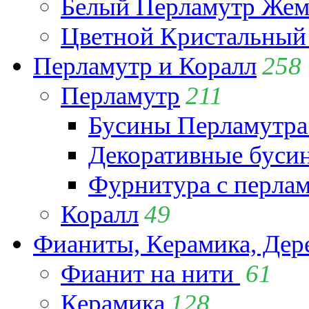
Белый Перламутр Жем
Цветной Кристальный
Перламутр и Коралл
258
Перламутр
211
Бусины Перламутра
Декоративные буси
Фурнитура с перла
Коралл
49
Фианиты, Керамика, Дер
Фианит на нити
61
Керамика
128