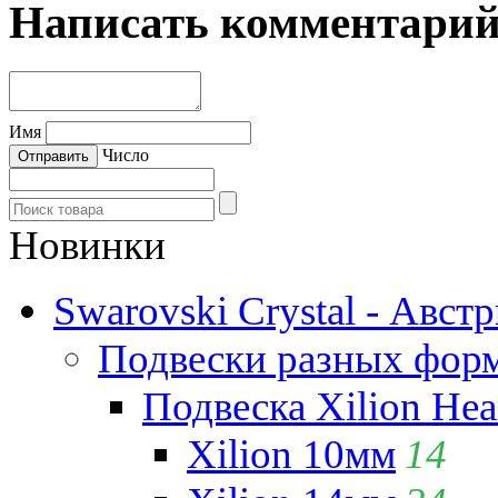
Написать комментари
Имя
Число
Новинки
Swarovski Crystal - Авст
Подвески разных фор
Подвеска Xilion Hear
Xilion 10мм
14