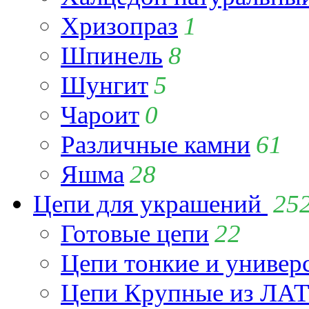
Хризопраз
1
Шпинель
8
Шунгит
5
Чароит
0
Различные камни
61
Яшма
28
Цепи для украшений
25
Готовые цепи
22
Цепи тонкие и универ
Цепи Крупные из Л