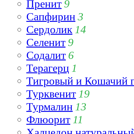
Пренит
9
Сапфирин
3
Сердолик
14
Селенит
9
Содалит
6
Терагерц
1
Тигровый и Кошачий г
Турквенит
19
Турмалин
13
Флюорит
11
Халцедон натуральны