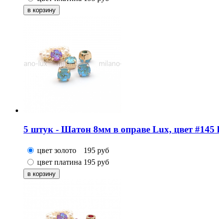
5 штук - Шатон 8мм в оправе Lux, цвет #145 l
цвет золото
195
руб
цвет платина
195
руб