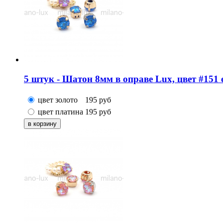
5 штук - Шатон 8мм в оправе Lux, цвет #151 ele
цвет золото
195
руб
цвет платина
195
руб