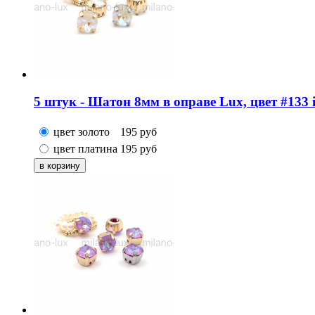
5 штук - Шатон 8мм в оправе Lux, цвет #133 i
цвет золото
195
руб
цвет платина
195
руб