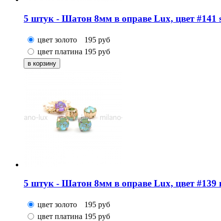
5 штук - Шатон 8мм в оправе Lux, цвет #141 su
цвет золото
195
руб
цвет платина
195
руб
5 штук - Шатон 8мм в оправе Lux, цвет #139 m
цвет золото
195
руб
цвет платина
195
руб