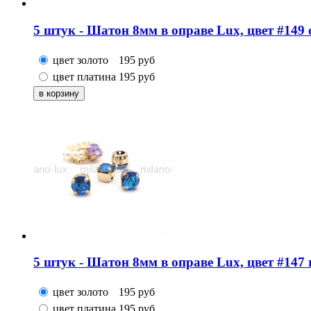
5 штук - Шатон 8мм в оправе Lux, цвет #149 o
цвет золото
195
руб
цвет платина
195
руб
5 штук - Шатон 8мм в оправе Lux, цвет #147 ro
цвет золото
195
руб
цвет платина
195
руб