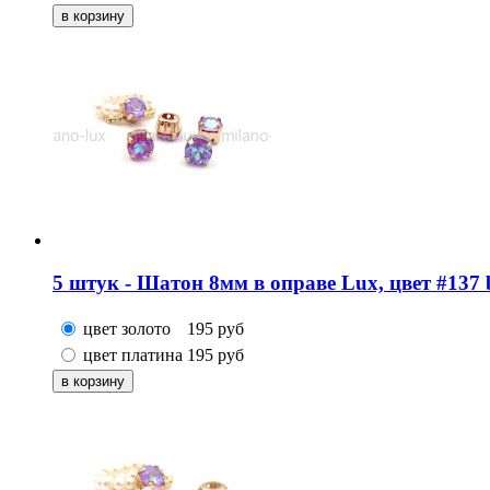
5 штук - Шатон 8мм в оправе Lux, цвет #137 b
цвет золото
195
руб
цвет платина
195
руб