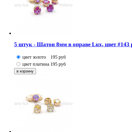
5 штук - Шатон 8мм в оправе Lux, цвет #143 p
цвет золото
195
руб
цвет платина
195
руб