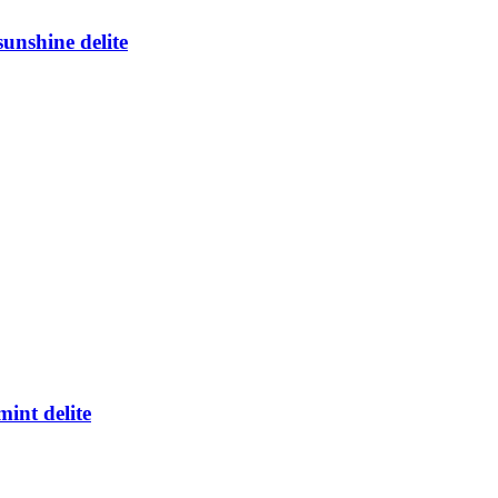
nshine delite
int delite