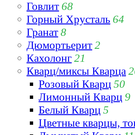
Говлит
68
Горный Хрусталь
64
Гранат
8
Дюмортьерит
2
Кахолонг
21
Кварц/миксы Кварца
2
Розовый Кварц
50
Лимонный Кварц
9
Белый Кварц
5
Цветные кварцы, т