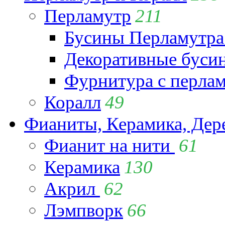
Перламутр
211
Бусины Перламутра
Декоративные буси
Фурнитура с перла
Коралл
49
Фианиты, Керамика, Дер
Фианит на нити
61
Керамика
130
Акрил
62
Лэмпворк
66