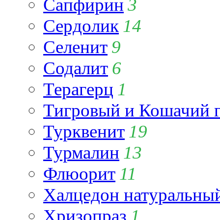
Сапфирин
3
Сердолик
14
Селенит
9
Содалит
6
Терагерц
1
Тигровый и Кошачий г
Турквенит
19
Турмалин
13
Флюорит
11
Халцедон натуральны
Хризопраз
1