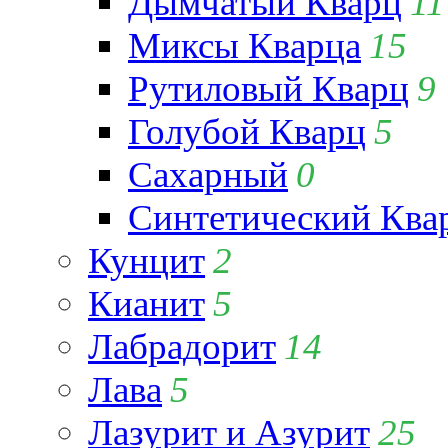
Дымчатый Кварц
11
Миксы Кварца
15
Рутиловый Кварц
9
Голубой Кварц
5
Сахарный
0
Синтетический Ква
Кунцит
2
Кианит
5
Лабрадорит
14
Лава
5
Лазурит и Азурит
25