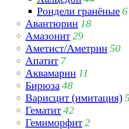
Рондели гранёные
6
Авантюрин
18
Амазонит
29
Аметист/Аметрин
50
Апатит
7
Аквамарин
11
Бирюза
48
Варисцит (имитация)
Гематит
42
Гемиморфит
2