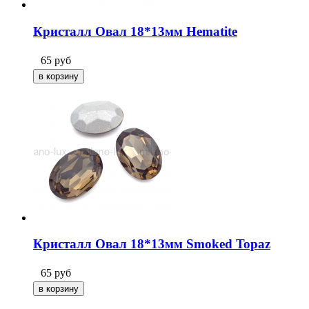
Кристалл Овал 18*13мм Hematite
65
руб
Кристалл Овал 18*13мм Smoked Topaz
65
руб