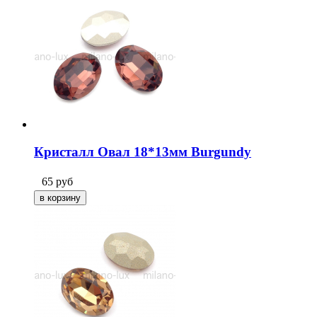
Кристалл Овал 18*13мм Burgundy
65
руб