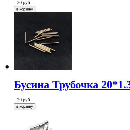
20
руб
Бусина Трубочка 20*1.3
20
руб