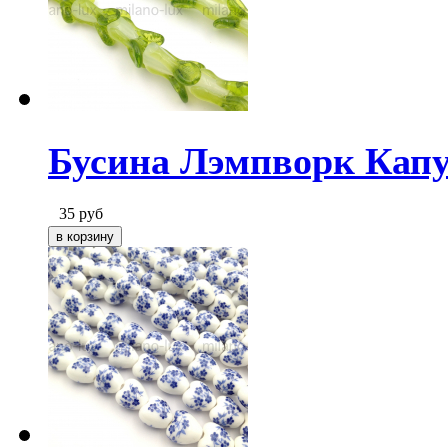
Бусина Лэмпворк Капу
35
руб