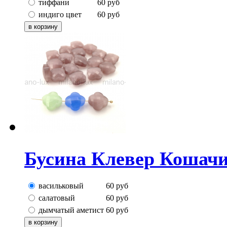
тиффани
60
руб
индиго цвет
60
руб
Бусина Клевер Кошачи
васильковый
60
руб
салатовый
60
руб
дымчатый аметист
60
руб