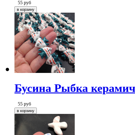
55
руб
Бусина Рыбка керамич
55
руб