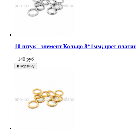
10 штук - элемент Кольцо 8*1мм; цвет плати
140
руб