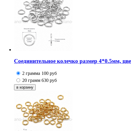
Соединительное колечко размер 4*0.5мм, цв
2 грамма
100
руб
20 грамм
630
руб