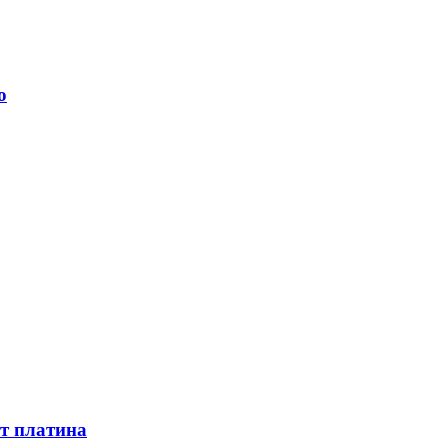
о
ет платина