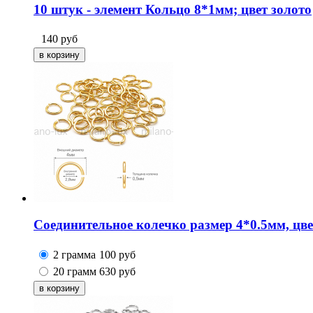
10 штук - элемент Кольцо 8*1мм; цвет золото
140
руб
Соединительное колечко размер 4*0.5мм, цве
2 грамма
100
руб
20 грамм
630
руб