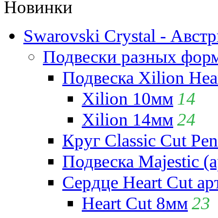
Новинки
Swarovski Crystal - Авст
Подвески разных фор
Подвеска Xilion Hear
Xilion 10мм
14
Xilion 14мм
24
Круг Classic Cut Pen
Подвеска Majestic (а
Сердце Heart Cut ар
Heart Cut 8мм
23