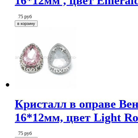
16*12мм , цвет Emeral
75
руб
Кристалл в оправе Ве
16*12мм, цвет Light Ro
75
руб