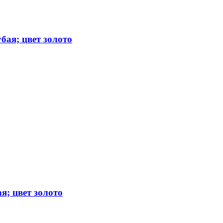
бая; цвет золото
я; цвет золото