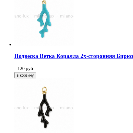
Подвеска Ветка Коралла 2х-сторонняя Бирюз
120
руб