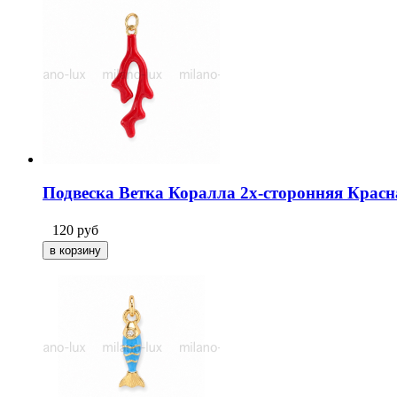
Подвеска Ветка Коралла 2х-сторонняя Красна
120
руб