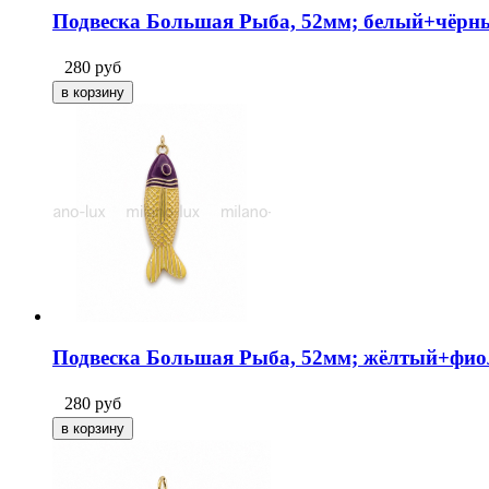
Подвеска Большая Рыба, 52мм; белый+чёрн
280
руб
Подвеска Большая Рыба, 52мм; жёлтый+фи
280
руб