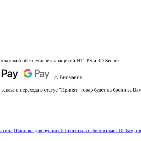
 платежей обеспечивается защитой HTTPS и 3D Secure.
⚠️ Внимание
аказа и перехода в статус "Принят" товар будет на брони за Вам
латина
Шапочка для бусины 6 Лепестков с фианитами, 10.3мм; ц