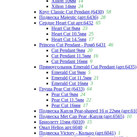
Xilion 10мм
14
Xilion 14мм
24
Круг Classic Cut Pendant (6430)
58
Подвеска Majestic (арт.6436)
28
Сердце Heart Cut арт.6432
65
Heart Cut 8мм
23
Heart Cut 10.5мм
25
Heart Cut 14.5мм
17
Princess Cut Pendant - Ромб 6431
46
Cut Pendant 9мм
20
Cut Pendant 11.5мм
16
Cut Pendant 16мм
9
Прямоугольник Emerald Cut Pendant (арт.6435)
Emerald Cut 9мм
5
Emerald Cut 11.5мм
21
Emerald Cut 16мм
3
Груша Pear Cut (6433)
64
Pear Cut 9мм
24
Pear Cut 11.5мм
22
Pear Cut 16мм
17
Подвеска Капля Pear-shaped 16 и 22мм (арт.61
Подвеска Met Cap Pear -Капля (арт.6565)
10
Бриолетт 11мм (6010)
15
Овал Helios арт.6040
4
Подвеска Victory - Кольцо (арт.6041)
1