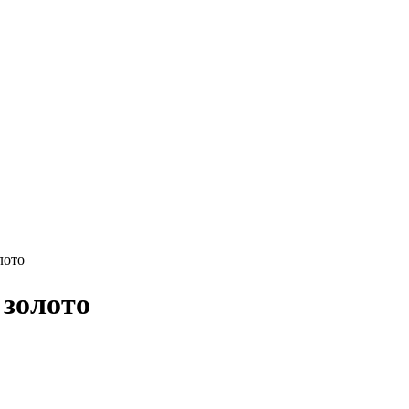
лото
 золото