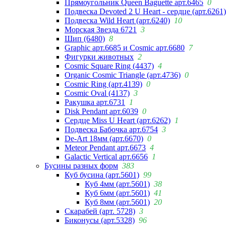
Прямоугольник Queen Baguette арт.6465
0
Подвеска Devoted 2 U Heart - сердце (арт.6261)
Подвеска Wild Heart (арт.6240)
10
Морская Звезда 6721
3
Шип (6480)
8
Graphic арт.6685 и Cosmic арт.6680
7
Фигурки животных
2
Cosmic Square Ring (4437)
4
Organic Cosmic Triangle (арт.4736)
0
Cosmic Ring (арт.4139)
0
Cosmic Oval (4137)
3
Ракушка арт.6731
1
Disk Pendant арт.6039
0
Сердце Miss U Heart (арт.6262)
1
Подвеска Бабочка арт.6754
3
De-Art 18мм (арт.6670)
0
Meteor Pendant арт.6673
4
Galactic Vertical арт.6656
1
Бусины разных форм
383
Куб бусина (арт.5601)
99
Куб 4мм (арт.5601)
38
Куб 6мм (арт.5601)
41
Куб 8мм (арт.5601)
20
Скарабей (арт. 5728)
3
Биконусы (арт.5328)
96