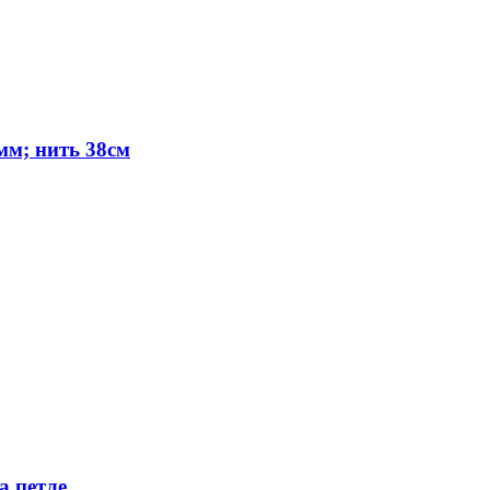
мм; нить 38см
а петле