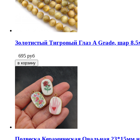
Золотистый Тигровый Глаз A Grade, шар 8.5
695
руб
Подвеска Керамическая Овальная 23*15мм н