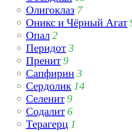
Олигоклаз
7
Оникс и Чёрный Агат
Опал
2
Перидот
3
Пренит
9
Сапфирин
3
Сердолик
14
Селенит
9
Содалит
6
Терагерц
1