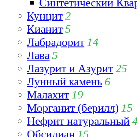
Синтетический Ква
Кунцит
2
Кианит
5
Лабрадорит
14
Лава
5
Лазурит и Азурит
25
Лунный камень
6
Малахит
19
Морганит (берилл)
15
Нефрит натуральный
Обсидиан
15