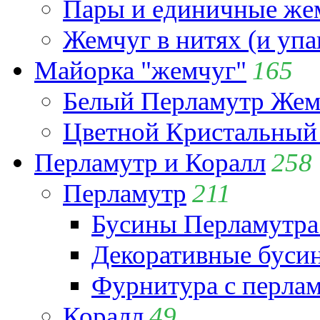
Пары и единичные ж
Жемчуг в нитях (и упа
Майорка "жемчуг"
165
Белый Перламутр Жем
Цветной Кристальный
Перламутр и Коралл
258
Перламутр
211
Бусины Перламутра
Декоративные буси
Фурнитура с перла
Коралл
49