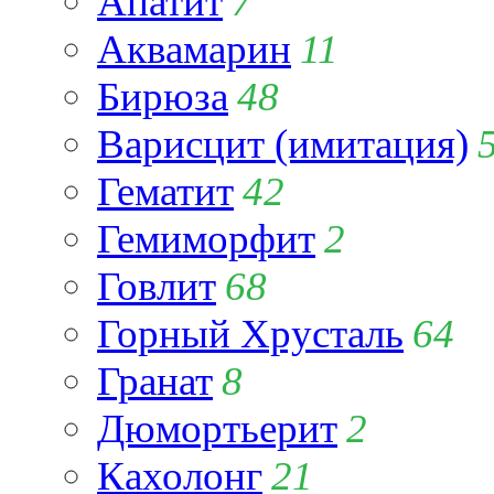
Апатит
7
Аквамарин
11
Бирюза
48
Варисцит (имитация)
Гематит
42
Гемиморфит
2
Говлит
68
Горный Хрусталь
64
Гранат
8
Дюмортьерит
2
Кахолонг
21