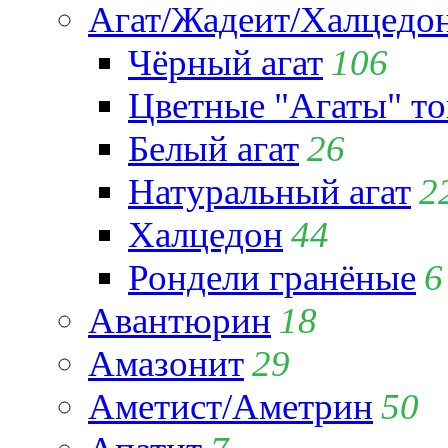
Агат/Жадеит/Халцедо
Чёрный агат
106
Цветные "Агаты" т
Белый агат
26
Натуральный агат
2
Халцедон
44
Рондели гранёные
6
Авантюрин
18
Амазонит
29
Аметист/Аметрин
50