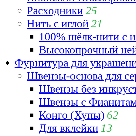
Расходники
25
Нить с иглой
21
100% шёлк-нити с и
Высокопрочный ней
Фурнитура для украшен
Швензы-основа для се
Швензы без инкрус
Швензы с Фианита
Конго (Хупы)
62
Для вклейки
13