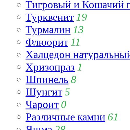
Тигровый и Кошачий г
Турквенит
19
Турмалин
13
Флюорит
11
Халцедон натуральны
Хризопраз
1
Шпинель
8
Шунгит
5
Чароит
0
Различные камни
61
Яшма
28