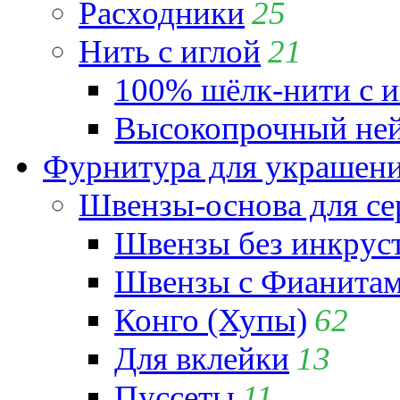
Расходники
25
Нить с иглой
21
100% шёлк-нити с и
Высокопрочный ней
Фурнитура для украшен
Швензы-основа для се
Швензы без инкрус
Швензы с Фианита
Конго (Хупы)
62
Для вклейки
13
Пуссеты
11