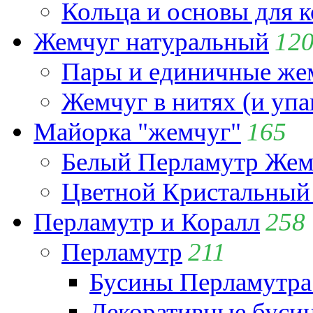
Кольца и основы для 
Жемчуг натуральный
12
Пары и единичные ж
Жемчуг в нитях (и упа
Майорка "жемчуг"
165
Белый Перламутр Жем
Цветной Кристальный
Перламутр и Коралл
258
Перламутр
211
Бусины Перламутра
Декоративные буси