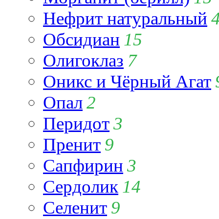
Нефрит натуральный
Обсидиан
15
Олигоклаз
7
Оникс и Чёрный Агат
Опал
2
Перидот
3
Пренит
9
Сапфирин
3
Сердолик
14
Селенит
9