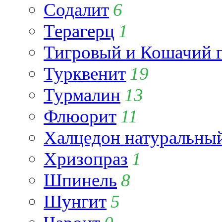
Содалит
6
Терагерц
1
Тигровый и Кошачий г
Турквенит
19
Турмалин
13
Флюорит
11
Халцедон натуральны
Хризопраз
1
Шпинель
8
Шунгит
5