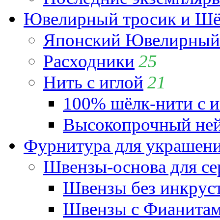
Ювелирный тросик и Шёл
Японский Ювелирный 
Расходники
25
Нить с иглой
21
100% шёлк-нити с и
Высокопрочный ней
Фурнитура для украшен
Швензы-основа для се
Швензы без инкрус
Швензы с Фианита