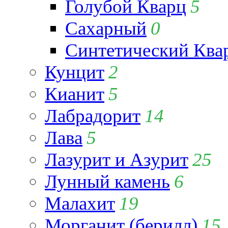
Голубой Кварц
5
Сахарный
0
Синтетический Ква
Кунцит
2
Кианит
5
Лабрадорит
14
Лава
5
Лазурит и Азурит
25
Лунный камень
6
Малахит
19
Морганит (берилл)
15