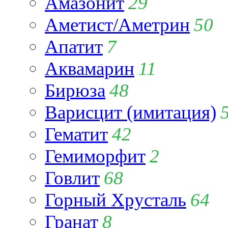
Амазонит
29
Аметист/Аметрин
50
Апатит
7
Аквамарин
11
Бирюза
48
Варисцит (имитация)
Гематит
42
Гемиморфит
2
Говлит
68
Горный Хрусталь
64
Гранат
8