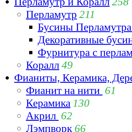
Перламутр и Коралл
258
Перламутр
211
Бусины Перламутра
Декоративные буси
Фурнитура с перла
Коралл
49
Фианиты, Керамика, Дер
Фианит на нити
61
Керамика
130
Акрил
62
Лэмпворк
66