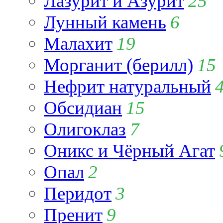
Лазурит и Азурит
25
Лунный камень
6
Малахит
19
Морганит (берилл)
15
Нефрит натуральный
Обсидиан
15
Олигоклаз
7
Оникс и Чёрный Агат
Опал
2
Перидот
3
Пренит
9