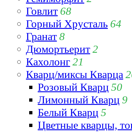
Говлит
68
Горный Хрусталь
64
Гранат
8
Дюмортьерит
2
Кахолонг
21
Кварц/миксы Кварца
2
Розовый Кварц
50
Лимонный Кварц
9
Белый Кварц
5
Цветные кварцы, т