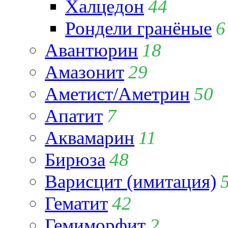
Халцедон
44
Рондели гранёные
6
Авантюрин
18
Амазонит
29
Аметист/Аметрин
50
Апатит
7
Аквамарин
11
Бирюза
48
Варисцит (имитация)
Гематит
42
Гемиморфит
2