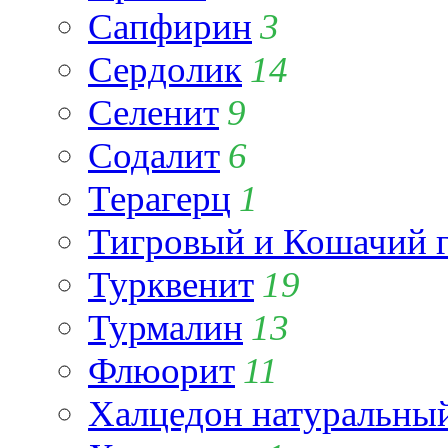
Сапфирин
3
Сердолик
14
Селенит
9
Содалит
6
Терагерц
1
Тигровый и Кошачий г
Турквенит
19
Турмалин
13
Флюорит
11
Халцедон натуральны