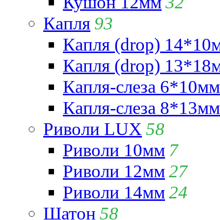
Кушон 12мм
32
Капля
93
Капля (drop) 14*10
Капля (drop) 13*18
Капля-слеза 6*10мм
Капля-слеза 8*13мм
Риволи LUX
58
Риволи 10мм
7
Риволи 12мм
27
Риволи 14мм
24
Шатон
58