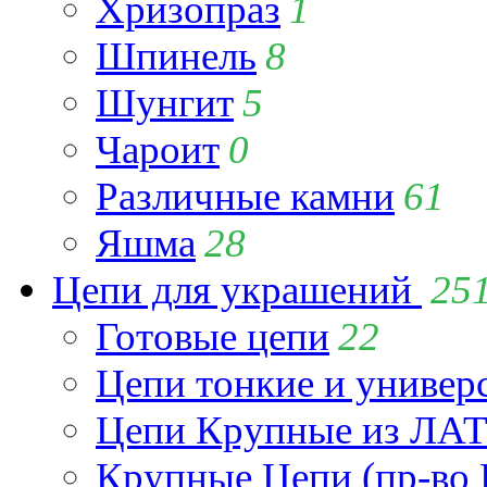
Хризопраз
1
Шпинель
8
Шунгит
5
Чароит
0
Различные камни
61
Яшма
28
Цепи для украшений
25
Готовые цепи
22
Цепи тонкие и универ
Цепи Крупные из Л
Крупные Цепи (пр-во 