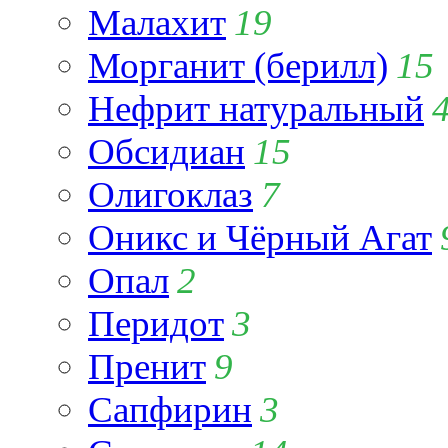
Малахит
19
Морганит (берилл)
15
Нефрит натуральный
Обсидиан
15
Олигоклаз
7
Оникс и Чёрный Агат
Опал
2
Перидот
3
Пренит
9
Сапфирин
3