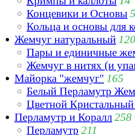
Кримпы и каллоты
14
Концевики и Основы
Кольца и основы для 
Жемчуг натуральный
12
Пары и единичные ж
Жемчуг в нитях (и упа
Майорка "жемчуг"
165
Белый Перламутр Жем
Цветной Кристальный
Перламутр и Коралл
258
Перламутр
211