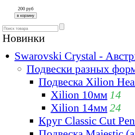
200
руб
Новинки
Swarovski Crystal - Авст
Подвески разных фор
Подвеска Xilion Hear
Xilion 10мм
14
Xilion 14мм
24
Круг Classic Cut Pen
Подвеска Majestic (а