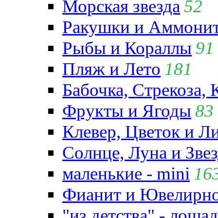
Морская звезда
52
Ракушки и Аммони
Рыбы и Кораллы
91
Пляж и Лето
181
Бабочка, Стрекоза, 
Фрукты и Ягоды
83
Клевер, Цветок и Л
Солнце, Луна и Зве
маленькие - mini
16
Фианит и Ювелирно
"из детства" - лошад