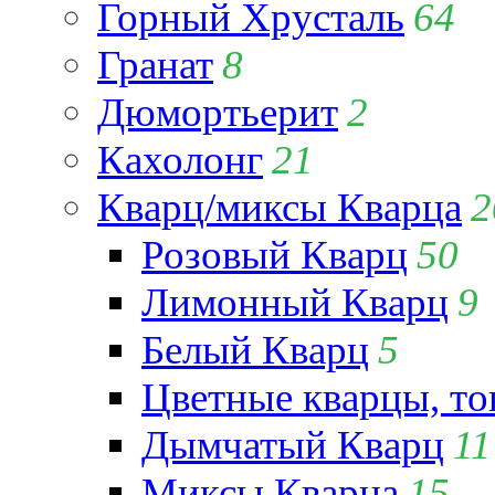
Горный Хрусталь
64
Гранат
8
Дюмортьерит
2
Кахолонг
21
Кварц/миксы Кварца
2
Розовый Кварц
50
Лимонный Кварц
9
Белый Кварц
5
Цветные кварцы, т
Дымчатый Кварц
11
Миксы Кварца
15