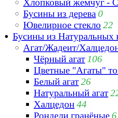
Хлопковый жемчуг - C
Бусины из дерева
0
Ювелирное стекло
22
Бусины из Натуральных 
Агат/Жадеит/Халцедо
Чёрный агат
106
Цветные "Агаты" т
Белый агат
26
Натуральный агат
2
Халцедон
44
Рондели гранёные
6