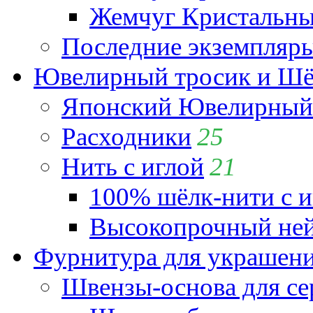
Жемчуг Кристальный
Последние экземпляр
Ювелирный тросик и Шёл
Японский Ювелирный 
Расходники
25
Нить с иглой
21
100% шёлк-нити с и
Высокопрочный ней
Фурнитура для украшен
Швензы-основа для се