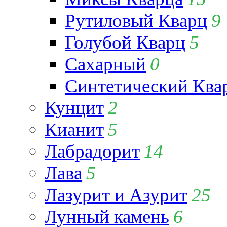
Рутиловый Кварц
9
Голубой Кварц
5
Сахарный
0
Синтетический Ква
Кунцит
2
Кианит
5
Лабрадорит
14
Лава
5
Лазурит и Азурит
25
Лунный камень
6