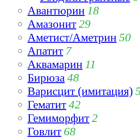
Авантюрин
18
Амазонит
29
Аметист/Аметрин
50
Апатит
7
Аквамарин
11
Бирюза
48
Варисцит (имитация)
Гематит
42
Гемиморфит
2
Говлит
68