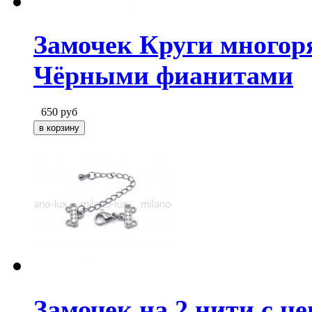
Замочек Круги многор
Чёрными фианитами
650
руб
Замочек на 2 нити с ц