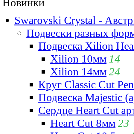
Новинки
Swarovski Crystal - Авст
Подвески разных фор
Подвеска Xilion Hear
Xilion 10мм
14
Xilion 14мм
24
Круг Classic Cut Pen
Подвеска Majestic (а
Сердце Heart Cut ар
Heart Cut 8мм
23