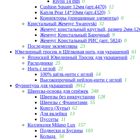
Rivoli 14 mm
0
Cushion Square 12мм (арт.4470)
12
Капля Pear 14*10мм (арт.4320)
5
Коннекторы (пришивные элементы)
0
Кристальный Жемчуг Swarovski
32
Жемчуг кристальный круглый, размер 2мм-12
Жемчуг Кристальный Барочный
9
Жемчуг Кристальный РИС (арт. 5824)
0
Последние экземпляры
23
Ювелирный тросик и Шёлковая нить для украшений
61
Японский Ювелирный Тросик для украшений
21
Расходники
25
Нить с иглой
21
100% шёлк-нити с иглой
14
Высокопрочный нейлон-нити с иглой
1
Фурнитура для украшений
3912
Швензы-основа для серёжек
248
Швензы без инкрустации
128
Швензы с Фианитами
55
Конго (Хупы)
62
Для вклейки
13
Пуссеты
11
Коллекция Milano Lux
157
Подвески и Бусины
103
Кольца
50