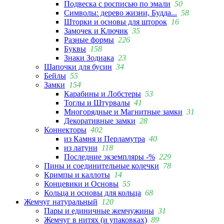
Подвеска с росписью по эмали
50
Символы: дерево жизни, Будда...
58
Шторки и основы для шторок
16
Замочек и Ключик
35
Разные формы
226
Буквы
158
Знаки Зодиака
23
Шапочки для бусин
34
Бейлы
55
Замки
154
Карабины и Лобстеры
53
Тоглы и Штурвалы
41
Многорядные и Магнитные замки
31
Декоративные замки
28
Коннекторы
402
из Камня и Перламутра
40
из латуни
118
Последние экземпляры -%
229
Пины и соединительные колечки
78
Кримпы и каллоты
14
Концевики и Основы
55
Кольца и основы для кольца
68
Жемчуг натуральный
120
Пары и единичные жемчужины
31
Жемчуг в нитях (и упаковках)
89