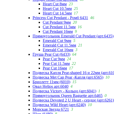
Heart Cut 8мм
23
Heart Cut 10.5мм
25
Heart Cut 14.5мм
17
Princess Cut Pendant - Ромб 6431
46
Cut Pendant 9мм
20
Cut Pendant 11.5мм
16
Cut Pendant 16мм
9
Прямоугольник Emerald Cut Pendant (арт.6435)
Emerald Cut 9мм
5
Emerald Cut 11.5мм
21
Emerald Cut 16мм
3
Груша Pear Cut (6433)
64
Pear Cut 9мм
24
Pear Cut 11.5мм
22
Pear Cut 16мм
17
Подвеска Капля Pear-shaped 16 и 22мм (арт.61
Подвеска Met Cap Pear -Капля (арт.6565)
10
Бриолетт 11мм (6010)
15
Овал Helios арт.6040
4
Подвеска Victory - Кольцо (арт.6041)
1
Прямоугольник Queen Baguette арт.6465
0
Подвеска Devoted 2 U Heart - сердце (арт.6261)
Подвеска Wild Heart (арт.6240)
10
Морская Звезда 6721
3
Шип (6480)
8