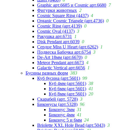
Graphic арт.6685 и Cosmic арт.6680
7
Фигурки животных
2
Cosmic Square Ring (4437)
4
Organic Cosmic Triangle (арт.4736)
0
Cosmic Ring (арт.4139)
0
Cosmic Oval (4137)
3
Ракушка арт.6731
1
Disk Pendant арт.6039
0
Сердце Miss U Heart (арт.6262)
1
Подвеска Бабочка арт.6754
3
De-Art 18мм (арт.6670)
0
Meteor Pendant арт.6673
4
Galactic Vertical арт.6656
1
Бусины разных форм
383
Куб бусина (арт.5601)
99
Куб 4мм (арт.5601)
38
Куб 6мм (арт.5601)
41
Куб 8мм (арт.5601)
20
Скарабей (арт. 5728)
3
Биконусы (арт.5328)
96
Биконус 3мм
31
Биконус 4мм
41
Биконус 5 и 6мм
24
Briolette XXL Hole Bead (арт.5043)
3