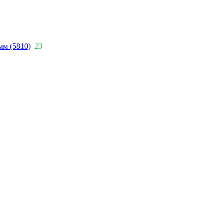
мм (5810)
23