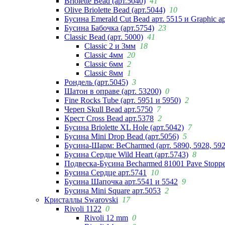
Briolette Bead (арт.5040)
41
Olive Briolette Bead (арт.5044)
10
Бусина Emerald Cut Bead арт. 5515 и Graphic а
Бусина Бабочка (арт.5754)
23
Classic Bead (арт. 5000)
41
Classic 2 и 3мм
18
Classic 4мм
20
Classic 6мм
2
Classic 8мм
1
Рондель (арт.5045)
3
Шатон в оправе (арт. 53200)
0
Fine Rocks Tube (арт. 5951 и 5950)
2
Череп Skull Bead арт.5750
7
Крест Cross Bead арт.5378
2
Бусина Briolette XL Hole (арт.5042)
7
Бусина Mini Drop Bead (арт.5056)
5
Бусина-Шарм: BeCharmed (арт. 5890, 5928, 59
Бусина Сердце Wild Heart (арт.5743)
8
Подвеска-Бусина Becharmed 81001 Pave Stoppe
Бусина Сердце арт.5741
10
Бусина Шапочка арт.5541 и 5542
9
Бусина Mini Square арт.5053
2
Кристаллы Swarovski
17
Rivoli 1122
0
Rivoli 12 mm
0