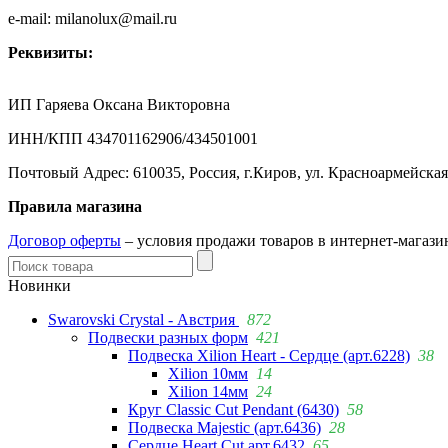
e-mail: milanolux@mail.ru
Реквизиты:
ИП Гаряева Оксана Викторовна
ИНН/КПП 434701162906/434501001
Почтовый Адрес: 610035, Россия, г.Киров, ул. Красноармейская
Правила магазина
Договор оферты
– условия продажи товаров в интернет-магазин
Новинки
Swarovski Crystal - Австрия
872
Подвески разных форм
421
Подвеска Xilion Heart - Сердце (арт.6228)
38
Xilion 10мм
14
Xilion 14мм
24
Круг Classic Cut Pendant (6430)
58
Подвеска Majestic (арт.6436)
28
Сердце Heart Cut арт.6432
65