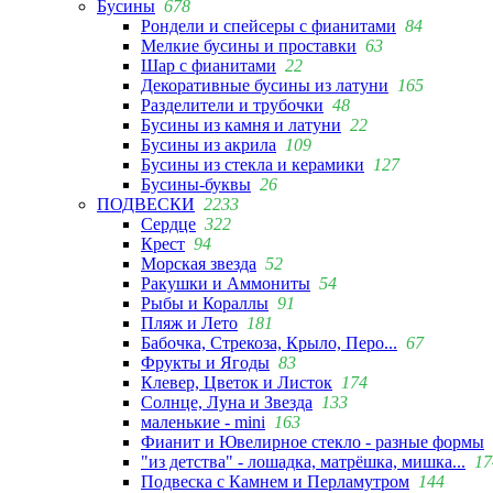
Бусины
678
Рондели и спейсеры с фианитами
84
Мелкие бусины и проставки
63
Шар с фианитами
22
Декоративные бусины из латуни
165
Разделители и трубочки
48
Бусины из камня и латуни
22
Бусины из акрила
109
Бусины из стекла и керамики
127
Бусины-буквы
26
ПОДВЕСКИ
2233
Сердце
322
Крест
94
Морская звезда
52
Ракушки и Аммониты
54
Рыбы и Кораллы
91
Пляж и Лето
181
Бабочка, Стрекоза, Крыло, Перо...
67
Фрукты и Ягоды
83
Клевер, Цветок и Листок
174
Солнце, Луна и Звезда
133
маленькие - mini
163
Фианит и Ювелирное стекло - разные формы
"из детства" - лошадка, матрёшка, мишка...
17
Подвеска с Камнем и Перламутром
144