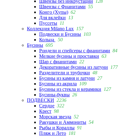
Швензы без инкрустации
128
Швензы с Фианитами
55
Конго (Хупы)
62
Для вклейки
13
Пуссеты
11
Коллекция Milano Lux
157
Подвески и Бусины
103
Кольца
50
Бусины
695
Рондели и спейсеры с фианитами
84
Мелкие бусины и проставки
63
Шар с фианитами
22
Декоративные бусины из латуни
177
Разделители и трубочки
48
Бусины из камня и латуни
27
Бусины из акрила
109
Бусины из стекла и керамики
127
Бусины-буквы
26
ПОДВЕСКИ
2236
Сердце
322
Крест
98
Морская звезда
52
Ракушки и Аммониты
54
Рыбы и Кораллы
91
Пляж и Лето
181