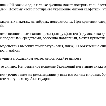
ва к PH кожи и одна и та же бусинка может потерять свой блест
годами. Поэтому часто протирайте украшение мягкой салфеткой, ч
закрытых пакетах, на твёрдых поверхностях. При хранении след
ой.
осле полного высыхания крема (для рук/для тела), духов, лака д
 с подобными средствами, особенно повторный, может привести 
оздействия высоких температур (баня, пляж). И обязательно сн
лос, парфюм...
лучше в прохладном месте, не допускайте нагрева.
рите сильно. Непрерывное ношение Украшений негативно скажетс
ми (точно такие же рекомендации у всех известных мировых бр
аете частую смену Аксессуаров