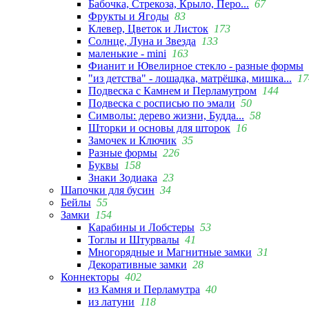
Бабочка, Стрекоза, Крыло, Перо...
67
Фрукты и Ягоды
83
Клевер, Цветок и Листок
173
Солнце, Луна и Звезда
133
маленькие - mini
163
Фианит и Ювелирное стекло - разные формы
"из детства" - лошадка, матрёшка, мишка...
17
Подвеска с Камнем и Перламутром
144
Подвеска с росписью по эмали
50
Символы: дерево жизни, Будда...
58
Шторки и основы для шторок
16
Замочек и Ключик
35
Разные формы
226
Буквы
158
Знаки Зодиака
23
Шапочки для бусин
34
Бейлы
55
Замки
154
Карабины и Лобстеры
53
Тоглы и Штурвалы
41
Многорядные и Магнитные замки
31
Декоративные замки
28
Коннекторы
402
из Камня и Перламутра
40
из латуни
118