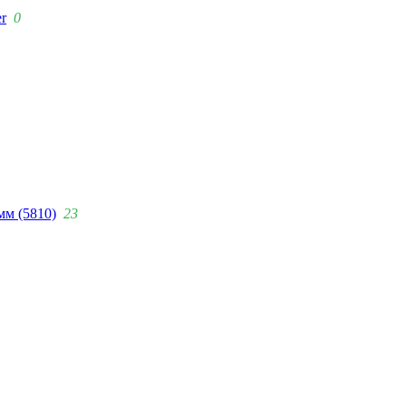
r
0
мм (5810)
23