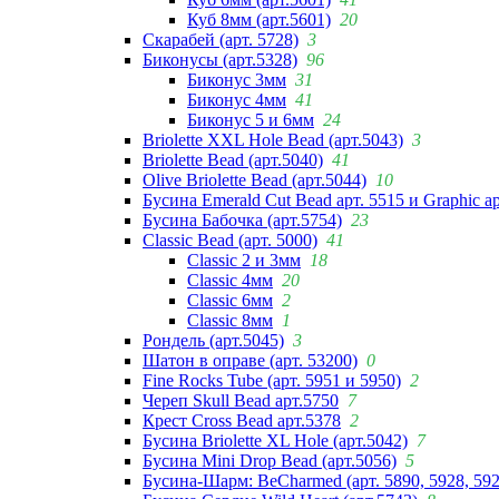
Куб 8мм (арт.5601)
20
Скарабей (арт. 5728)
3
Биконусы (арт.5328)
96
Биконус 3мм
31
Биконус 4мм
41
Биконус 5 и 6мм
24
Briolette XXL Hole Bead (арт.5043)
3
Briolette Bead (арт.5040)
41
Olive Briolette Bead (арт.5044)
10
Бусина Emerald Cut Bead арт. 5515 и Graphic а
Бусина Бабочка (арт.5754)
23
Classic Bead (арт. 5000)
41
Classic 2 и 3мм
18
Classic 4мм
20
Classic 6мм
2
Classic 8мм
1
Рондель (арт.5045)
3
Шатон в оправе (арт. 53200)
0
Fine Rocks Tube (арт. 5951 и 5950)
2
Череп Skull Bead арт.5750
7
Крест Cross Bead арт.5378
2
Бусина Briolette XL Hole (арт.5042)
7
Бусина Mini Drop Bead (арт.5056)
5
Бусина-Шарм: BeCharmed (арт. 5890, 5928, 59