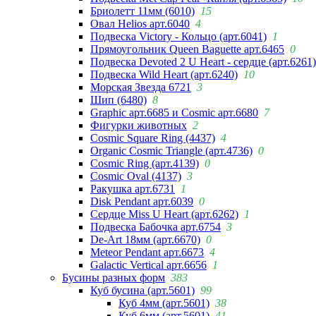
Бриолетт 11мм (6010)
15
Овал Helios арт.6040
4
Подвеска Victory - Кольцо (арт.6041)
1
Прямоугольник Queen Baguette арт.6465
0
Подвеска Devoted 2 U Heart - сердце (арт.6261)
Подвеска Wild Heart (арт.6240)
10
Морская Звезда 6721
3
Шип (6480)
8
Graphic арт.6685 и Cosmic арт.6680
7
Фигурки животных
2
Cosmic Square Ring (4437)
4
Organic Cosmic Triangle (арт.4736)
0
Cosmic Ring (арт.4139)
0
Cosmic Oval (4137)
3
Ракушка арт.6731
1
Disk Pendant арт.6039
0
Сердце Miss U Heart (арт.6262)
1
Подвеска Бабочка арт.6754
3
De-Art 18мм (арт.6670)
0
Meteor Pendant арт.6673
4
Galactic Vertical арт.6656
1
Бусины разных форм
383
Куб бусина (арт.5601)
99
Куб 4мм (арт.5601)
38
Куб 6мм (арт.5601)
41