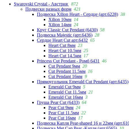
Swarovski Crystal - Австрия
872
Подвески разных форм
421
Подвеска Xilion Heart - Сердце (арт.6228)
38
Xilion 10мм
14
Xilion 14мм
24
Круг Classic Cut Pendant (6430)
58
Подвеска Majestic (арт.6436)
28
Сердце Heart Cut арт.6432
65
Heart Cut 8мм
23
Heart Cut 10.5мм
25
Heart Cut 14.5мм
17
Princess Cut Pendant - Ромб 6431
46
Cut Pendant 9мм
20
Cut Pendant 11.5мм
16
Cut Pendant 16мм
9
Прямоугольник Emerald Cut Pendant (арт.6435)
Emerald Cut 9мм
5
Emerald Cut 11.5мм
21
Emerald Cut 16мм
3
Груша Pear Cut (6433)
64
Pear Cut 9мм
24
Pear Cut 11.5мм
22
Pear Cut 16мм
17
Подвеска Капля Pear-shaped 16 и 22мм (арт.61
Подвеска Met Cap Pear -Капля (арт.6565)
10