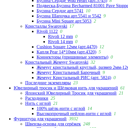
Бусина Сердце Wild Heart (арт.5743)
8
Подвеска-Бусина Becharmed 81001 Pave Stoppe
Бусина Сердце арт.5741
10
Бусина Шапочка арт.5541 и 5542
9
Бусина Mini Square арт.5053
2
Кристаллы Swarovski
17
Rivoli 1122
0
Rivoli 12 mm
0
Rivoli 14 mm
0
Cushion Square 12мм (арт.4470)
12
Капля Pear 14*10мм (арт.4320)
5
Коннекторы (пришивные элементы)
0
Кристальный Жемчуг Swarovski
32
Жемчуг кристальный круглый, размер 2мм-12
Жемчуг Кристальный Барочный
9
Жемчуг Кристальный РИС (арт. 5824)
0
Последние экземпляры
23
Ювелирный тросик и Шёлковая нить для украшений
61
Японский Ювелирный Тросик для украшений
21
Расходники
25
Нить с иглой
21
100% шёлк-нити с иглой
14
Высокопрочный нейлон-нити с иглой
1
Фурнитура для украшений
3932
Швензы-основа для серёжек
248