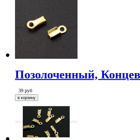
Позолоченный, Концев
39
руб