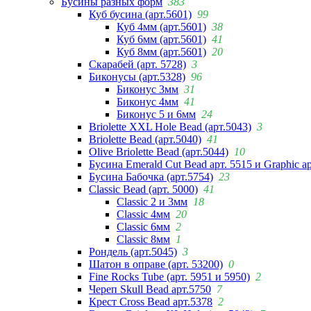
Бусины разных форм
383
Куб бусина (арт.5601)
99
Куб 4мм (арт.5601)
38
Куб 6мм (арт.5601)
41
Куб 8мм (арт.5601)
20
Скарабей (арт. 5728)
3
Биконусы (арт.5328)
96
Биконус 3мм
31
Биконус 4мм
41
Биконус 5 и 6мм
24
Briolette XXL Hole Bead (арт.5043)
3
Briolette Bead (арт.5040)
41
Olive Briolette Bead (арт.5044)
10
Бусина Emerald Cut Bead арт. 5515 и Graphic а
Бусина Бабочка (арт.5754)
23
Classic Bead (арт. 5000)
41
Classic 2 и 3мм
18
Classic 4мм
20
Classic 6мм
2
Classic 8мм
1
Рондель (арт.5045)
3
Шатон в оправе (арт. 53200)
0
Fine Rocks Tube (арт. 5951 и 5950)
2
Череп Skull Bead арт.5750
7
Крест Cross Bead арт.5378
2