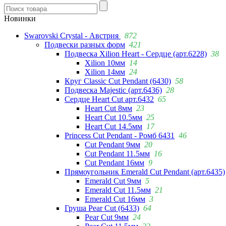
Новинки
Swarovski Crystal - Австрия
872
Подвески разных форм
421
Подвеска Xilion Heart - Сердце (арт.6228)
38
Xilion 10мм
14
Xilion 14мм
24
Круг Classic Cut Pendant (6430)
58
Подвеска Majestic (арт.6436)
28
Сердце Heart Cut арт.6432
65
Heart Cut 8мм
23
Heart Cut 10.5мм
25
Heart Cut 14.5мм
17
Princess Cut Pendant - Ромб 6431
46
Cut Pendant 9мм
20
Cut Pendant 11.5мм
16
Cut Pendant 16мм
9
Прямоугольник Emerald Cut Pendant (арт.6435)
Emerald Cut 9мм
5
Emerald Cut 11.5мм
21
Emerald Cut 16мм
3
Груша Pear Cut (6433)
64
Pear Cut 9мм
24