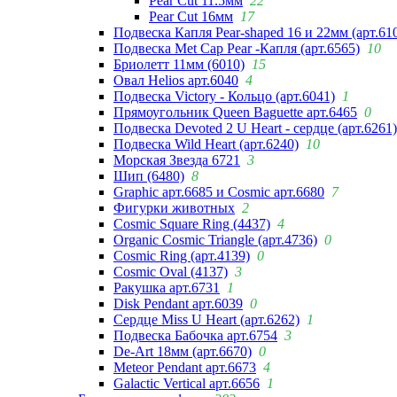
Pear Cut 11.5мм
22
Pear Cut 16мм
17
Подвеска Капля Pear-shaped 16 и 22мм (арт.61
Подвеска Met Cap Pear -Капля (арт.6565)
10
Бриолетт 11мм (6010)
15
Овал Helios арт.6040
4
Подвеска Victory - Кольцо (арт.6041)
1
Прямоугольник Queen Baguette арт.6465
0
Подвеска Devoted 2 U Heart - сердце (арт.6261)
Подвеска Wild Heart (арт.6240)
10
Морская Звезда 6721
3
Шип (6480)
8
Graphic арт.6685 и Cosmic арт.6680
7
Фигурки животных
2
Cosmic Square Ring (4437)
4
Organic Cosmic Triangle (арт.4736)
0
Cosmic Ring (арт.4139)
0
Cosmic Oval (4137)
3
Ракушка арт.6731
1
Disk Pendant арт.6039
0
Сердце Miss U Heart (арт.6262)
1
Подвеска Бабочка арт.6754
3
De-Art 18мм (арт.6670)
0
Meteor Pendant арт.6673
4
Galactic Vertical арт.6656
1