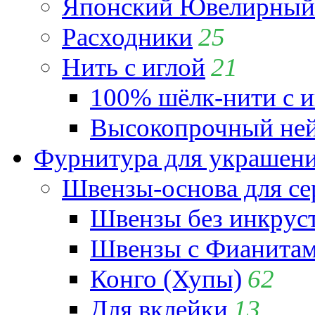
Японский Ювелирный 
Расходники
25
Нить с иглой
21
100% шёлк-нити с и
Высокопрочный ней
Фурнитура для украшен
Швензы-основа для се
Швензы без инкрус
Швензы с Фианита
Конго (Хупы)
62
Для вклейки
13