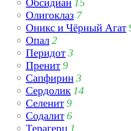
Обсидиан
15
Олигоклаз
7
Оникс и Чёрный Агат
Опал
2
Перидот
3
Пренит
9
Сапфирин
3
Сердолик
14
Селенит
9
Содалит
6
Терагерц
1