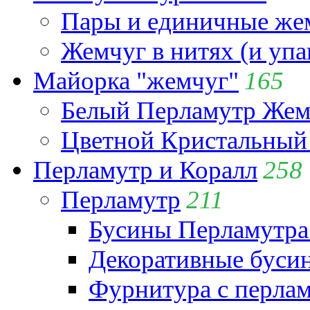
Пары и единичные ж
Жемчуг в нитях (и упа
Майорка "жемчуг"
165
Белый Перламутр Жем
Цветной Кристальный
Перламутр и Коралл
258
Перламутр
211
Бусины Перламутра
Декоративные буси
Фурнитура с перла