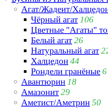
Агат/Жадеит/Халцедо
Чёрный агат
106
Цветные "Агаты" т
Белый агат
26
Натуральный агат
2
Халцедон
44
Рондели гранёные
6
Авантюрин
18
Амазонит
29
Аметист/Аметрин
50