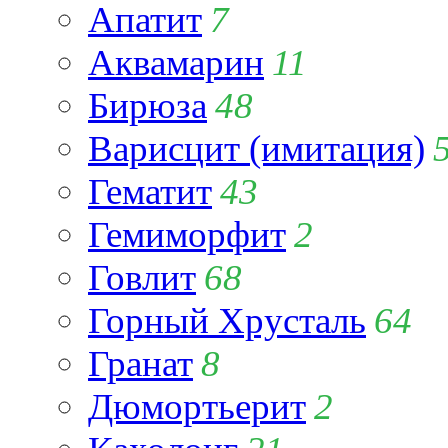
Апатит
7
Аквамарин
11
Бирюза
48
Варисцит (имитация)
Гематит
43
Гемиморфит
2
Говлит
68
Горный Хрусталь
64
Гранат
8
Дюмортьерит
2