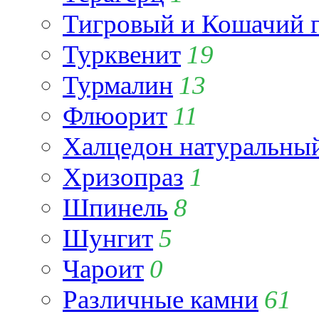
Тигровый и Кошачий г
Турквенит
19
Турмалин
13
Флюорит
11
Халцедон натуральны
Хризопраз
1
Шпинель
8
Шунгит
5
Чароит
0
Различные камни
61