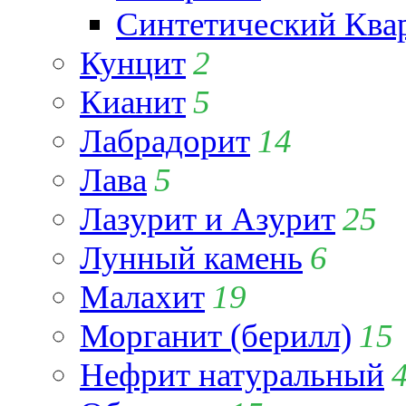
Синтетический Ква
Кунцит
2
Кианит
5
Лабрадорит
14
Лава
5
Лазурит и Азурит
25
Лунный камень
6
Малахит
19
Морганит (берилл)
15
Нефрит натуральный