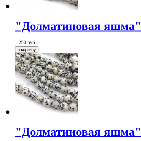
"Долматиновая яшма"
250
руб
"Долматиновая яшма" 