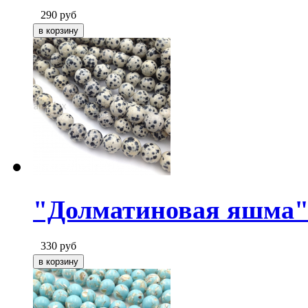
290
руб
"Долматиновая яшма" 
330
руб