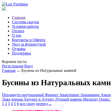
Главная
Система скидок
Условия работы
Оплата
О нас
Контакты и Оферта
Уход за фурнитурой
Отзывы
Поддержка
Корзина пуста
Регистрация
Вход
Главная
→ Бусины из Натуральных камней
Бусины из Натуральных камн
Перламутр натуральный
Фианит
Авантюрин
Аквамарин
Амаз
Лава черная
Лазурит и Азурит
Лунный камень
Малахит
Оникс
1
2
3
4
5
6
все сразу
вперед→