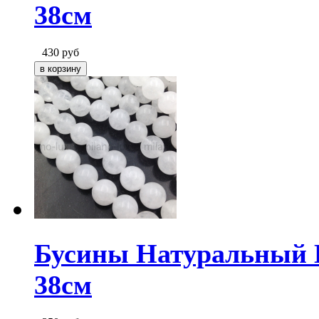
38см
430
руб
Бусины Натуральный Б
38см