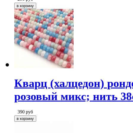
Кварц (халцедон) ронд
розовый микс; нить 3
390
руб