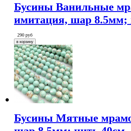
Бусины Ванильные мр
имитация, шар 8.5мм;
290
руб
Бусины Мятные мрамо
шар 8.5мм; нить 40см