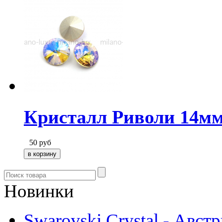
Кристалл Риволи 14м
50
руб
Новинки
Swarovski Crystal - Авст