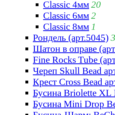
Classic 4мм
20
Classic 6мм
2
Classic 8мм
1
Рондель (арт.5045)
Шатон в оправе (арт
Fine Rocks Tube (арт
Череп Skull Bead ар
Крест Cross Bead ар
Бусина Briolette XL 
Бусина Mini Drop Be
Бусина-Шарм: BeCha