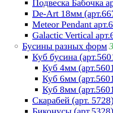
Подвеска Бабочка а
De-Art 18мм (арт.66
Meteor Pendant арт.
Galactic Vertical арт
Бусины разных форм
Куб бусина (арт.560
Куб 4мм (арт.560
Куб 6мм (арт.560
Куб 8мм (арт.560
Скарабей (арт. 5728
Биконусы (арт.5328