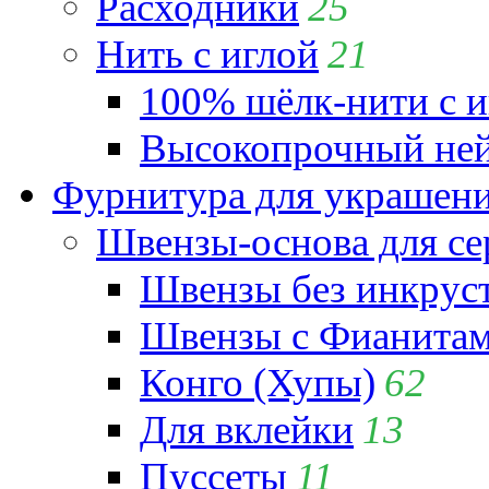
Расходники
25
Нить с иглой
21
100% шёлк-нити с и
Высокопрочный ней
Фурнитура для украшен
Швензы-основа для се
Швензы без инкрус
Швензы с Фианита
Конго (Хупы)
62
Для вклейки
13
Пуссеты
11