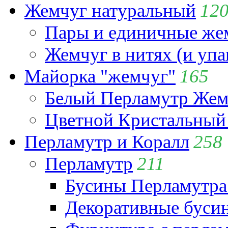
Жемчуг натуральный
12
Пары и единичные ж
Жемчуг в нитях (и упа
Майорка "жемчуг"
165
Белый Перламутр Жем
Цветной Кристальный
Перламутр и Коралл
258
Перламутр
211
Бусины Перламутра
Декоративные буси