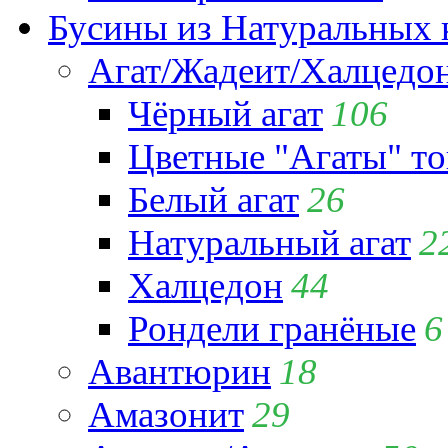
Бусины из Натуральных 
Агат/Жадеит/Халцедо
Чёрный агат
106
Цветные "Агаты" т
Белый агат
26
Натуральный агат
2
Халцедон
44
Рондели гранёные
6
Авантюрин
18
Амазонит
29