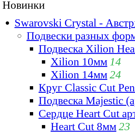
Новинки
Swarovski Crystal - Авст
Подвески разных фор
Подвеска Xilion Hear
Xilion 10мм
14
Xilion 14мм
24
Круг Classic Cut Pen
Подвеска Majestic (а
Сердце Heart Cut ар
Heart Cut 8мм
23