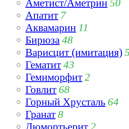
Аметист/Аметрин
50
Апатит
7
Аквамарин
11
Бирюза
48
Варисцит (имитация)
Гематит
43
Гемиморфит
2
Говлит
68
Горный Хрусталь
64
Гранат
8
Дюмортьерит
2