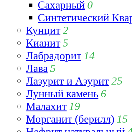
Сахарный
0
Синтетический Ква
Кунцит
2
Кианит
5
Лабрадорит
14
Лава
5
Лазурит и Азурит
25
Лунный камень
6
Малахит
19
Морганит (берилл)
15
Нефрит натуральный