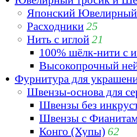
Японский Ювелирный 
Расходники
25
Нить с иглой
21
100% шёлк-нити с и
Высокопрочный ней
Фурнитура для украшен
Швензы-основа для се
Швензы без инкрус
Швензы с Фианита
Конго (Хупы)
62