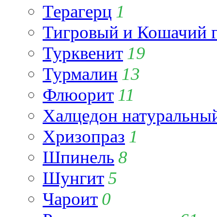
Терагерц
1
Тигровый и Кошачий г
Турквенит
19
Турмалин
13
Флюорит
11
Халцедон натуральны
Хризопраз
1
Шпинель
8
Шунгит
5
Чароит
0