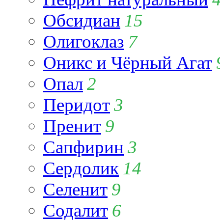
Обсидиан
15
Олигоклаз
7
Оникс и Чёрный Агат
Опал
2
Перидот
3
Пренит
9
Сапфирин
3
Сердолик
14
Селенит
9
Содалит
6