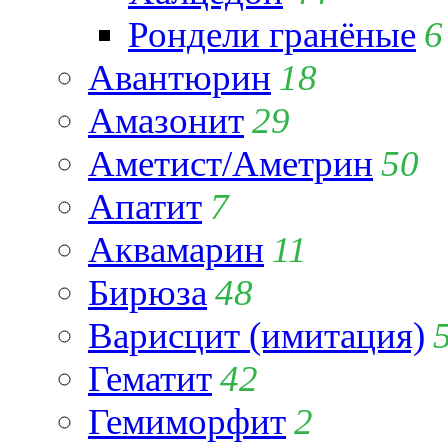
Рондели гранёные
6
Авантюрин
18
Амазонит
29
Аметист/Аметрин
50
Апатит
7
Аквамарин
11
Бирюза
48
Варисцит (имитация)
Гематит
42
Гемиморфит
2