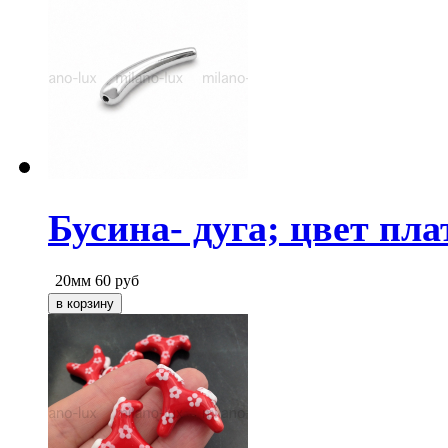
Бусина- дуга; цвет пл
20мм
60
руб