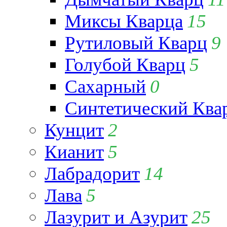
Миксы Кварца
15
Рутиловый Кварц
9
Голубой Кварц
5
Сахарный
0
Синтетический Ква
Кунцит
2
Кианит
5
Лабрадорит
14
Лава
5
Лазурит и Азурит
25