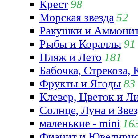
Крест
98
Морская звезда
52
Ракушки и Аммони
Рыбы и Кораллы
91
Пляж и Лето
181
Бабочка, Стрекоза, 
Фрукты и Ягоды
83
Клевер, Цветок и Л
Солнце, Луна и Зве
маленькие - mini
16
Фианит и Ювелирно