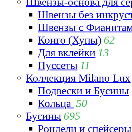
Швензы-основа для се
Швензы без инкрус
Швензы с Фианита
Конго (Хупы)
62
Для вклейки
13
Пуссеты
11
Коллекция Milano Lux
Подвески и Бусины
Кольца
50
Бусины
695
Рондели и спейсеры