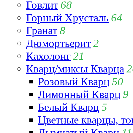
Говлит
68
Горный Хрусталь
64
Гранат
8
Дюмортьерит
2
Кахолонг
21
Кварц/миксы Кварца
2
Розовый Кварц
50
Лимонный Кварц
9
Белый Кварц
5
Цветные кварцы, т
Дымчатый Кварц
11