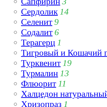
Сапфирин
3
Сердолик
14
Селенит
9
Содалит
6
Терагерц
1
Тигровый и Кошачий г
Турквенит
19
Турмалин
13
Флюорит
11
Халцедон натуральны
Хризопраз
1