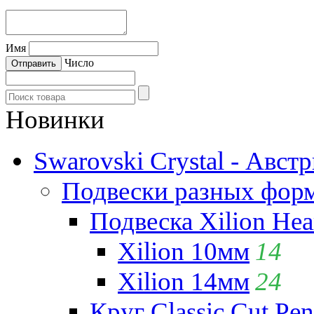
Имя
Число
Новинки
Swarovski Crystal - Авст
Подвески разных фор
Подвеска Xilion Hear
Xilion 10мм
14
Xilion 14мм
24
Круг Classic Cut Pen