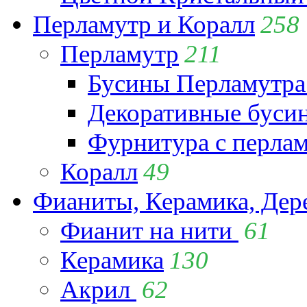
Перламутр и Коралл
258
Перламутр
211
Бусины Перламутра
Декоративные буси
Фурнитура с перла
Коралл
49
Фианиты, Керамика, Дер
Фианит на нити
61
Керамика
130
Акрил
62