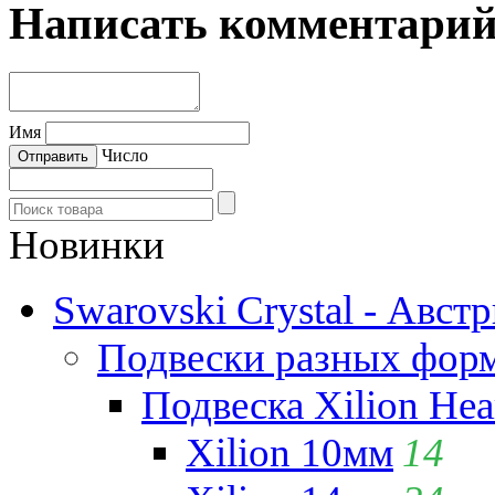
Написать комментари
Имя
Число
Новинки
Swarovski Crystal - Авст
Подвески разных фор
Подвеска Xilion Hear
Xilion 10мм
14