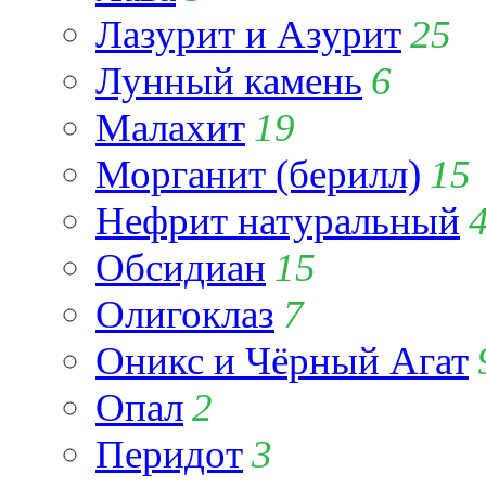
Лазурит и Азурит
25
Лунный камень
6
Малахит
19
Морганит (берилл)
15
Нефрит натуральный
Обсидиан
15
Олигоклаз
7
Оникс и Чёрный Агат
Опал
2
Перидот
3