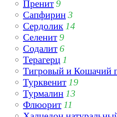
Пренит
9
Сапфирин
3
Сердолик
14
Селенит
9
Содалит
6
Терагерц
1
Тигровый и Кошачий г
Турквенит
19
Турмалин
13
Флюорит
11
Халцедон натуральны