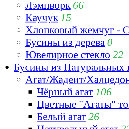
Лэмпворк
66
Каучук
15
Хлопковый жемчуг - C
Бусины из дерева
0
Ювелирное стекло
22
Бусины из Натуральных 
Агат/Жадеит/Халцедо
Чёрный агат
106
Цветные "Агаты" т
Белый агат
26
Натуральный агат
2