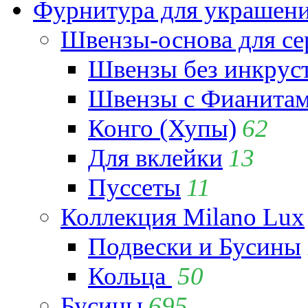
Фурнитура для украшен
Швензы-основа для се
Швензы без инкрус
Швензы с Фианита
Конго (Хупы)
62
Для вклейки
13
Пуссеты
11
Коллекция Milano Lux
Подвески и Бусины
Кольца
50
Бусины
695