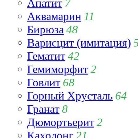
Апатит
7
Аквамарин
11
Бирюза
48
Варисцит (имитация)
Гематит
42
Гемиморфит
2
Говлит
68
Горный Хрусталь
64
Гранат
8
Дюмортьерит
2
Кахолонг
21