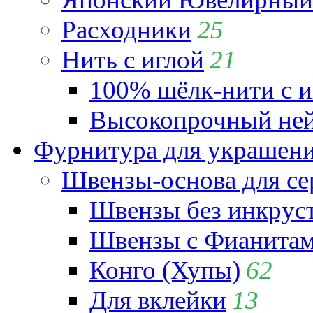
Расходники
25
Нить с иглой
21
100% шёлк-нити с и
Высокопрочный ней
Фурнитура для украшен
Швензы-основа для се
Швензы без инкрус
Швензы с Фианита
Конго (Хупы)
62
Для вклейки
13