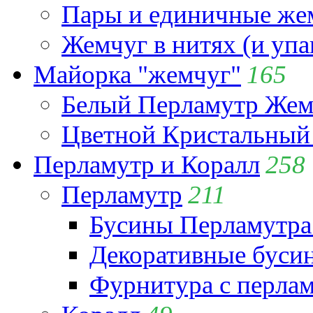
Пары и единичные ж
Жемчуг в нитях (и упа
Майорка "жемчуг"
165
Белый Перламутр Жем
Цветной Кристальный
Перламутр и Коралл
258
Перламутр
211
Бусины Перламутра
Декоративные буси
Фурнитура с перла