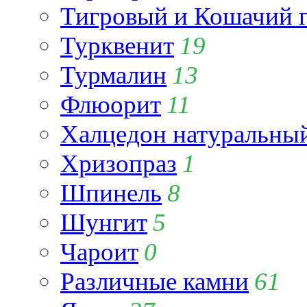
Тигровый и Кошачий г
Турквенит
19
Турмалин
13
Флюорит
11
Халцедон натуральны
Хризопраз
1
Шпинель
8
Шунгит
5
Чароит
0
Различные камни
61