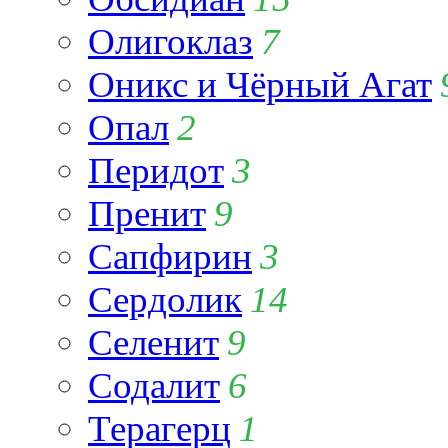
Олигоклаз
7
Оникс и Чёрный Агат
Опал
2
Перидот
3
Пренит
9
Сапфирин
3
Сердолик
14
Селенит
9
Содалит
6
Терагерц
1