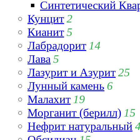
Синтетический Ква
Кунцит
2
Кианит
5
Лабрадорит
14
Лава
5
Лазурит и Азурит
25
Лунный камень
6
Малахит
19
Морганит (берилл)
15
Нефрит натуральный
Обсидиан
15