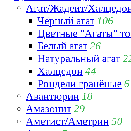
Агат/Жадеит/Халцедо
Чёрный агат
106
Цветные "Агаты" т
Белый агат
26
Натуральный агат
2
Халцедон
44
Рондели гранёные
6
Авантюрин
18
Амазонит
29
Аметист/Аметрин
50