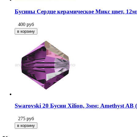
Бусины Сердце керамическое Микс цвет, 12м
400
руб
Swarovski 20 Бусин Xilion, 3мм; Amethyst AB 
275
руб