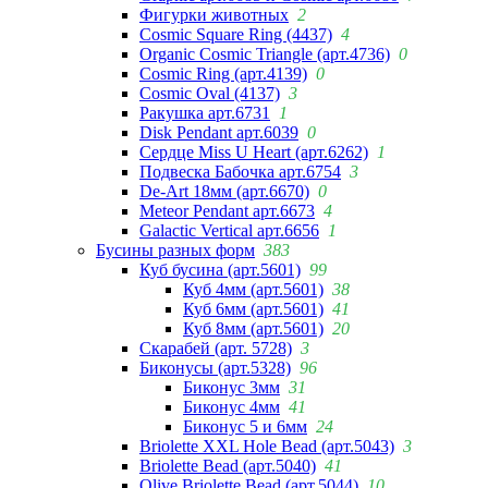
Фигурки животных
2
Cosmic Square Ring (4437)
4
Organic Cosmic Triangle (арт.4736)
0
Cosmic Ring (арт.4139)
0
Cosmic Oval (4137)
3
Ракушка арт.6731
1
Disk Pendant арт.6039
0
Сердце Miss U Heart (арт.6262)
1
Подвеска Бабочка арт.6754
3
De-Art 18мм (арт.6670)
0
Meteor Pendant арт.6673
4
Galactic Vertical арт.6656
1
Бусины разных форм
383
Куб бусина (арт.5601)
99
Куб 4мм (арт.5601)
38
Куб 6мм (арт.5601)
41
Куб 8мм (арт.5601)
20
Скарабей (арт. 5728)
3
Биконусы (арт.5328)
96
Биконус 3мм
31
Биконус 4мм
41
Биконус 5 и 6мм
24
Briolette XXL Hole Bead (арт.5043)
3
Briolette Bead (арт.5040)
41
Olive Briolette Bead (арт.5044)
10