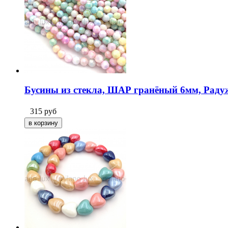
Бусины из стекла, ШАР гранёный 6мм, Раду
315
руб