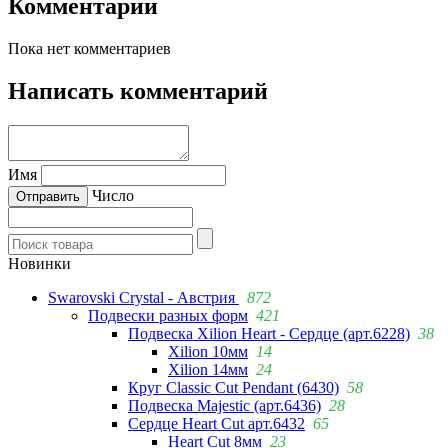
Комментарии
Пока нет комментариев
Написать комментарий
Имя
Число
Новинки
Swarovski Crystal - Австрия
872
Подвески разных форм
421
Подвеска Xilion Heart - Сердце (арт.6228)
38
Xilion 10мм
14
Xilion 14мм
24
Круг Classic Cut Pendant (6430)
58
Подвеска Majestic (арт.6436)
28
Сердце Heart Cut арт.6432
65
Heart Cut 8мм
23