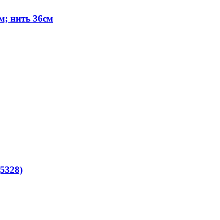
м; нить 36см
(5328)