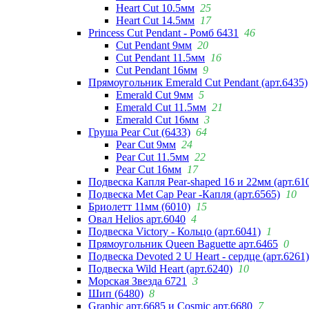
Heart Cut 10.5мм
25
Heart Cut 14.5мм
17
Princess Cut Pendant - Ромб 6431
46
Cut Pendant 9мм
20
Cut Pendant 11.5мм
16
Cut Pendant 16мм
9
Прямоугольник Emerald Cut Pendant (арт.6435)
Emerald Cut 9мм
5
Emerald Cut 11.5мм
21
Emerald Cut 16мм
3
Груша Pear Cut (6433)
64
Pear Cut 9мм
24
Pear Cut 11.5мм
22
Pear Cut 16мм
17
Подвеска Капля Pear-shaped 16 и 22мм (арт.61
Подвеска Met Cap Pear -Капля (арт.6565)
10
Бриолетт 11мм (6010)
15
Овал Helios арт.6040
4
Подвеска Victory - Кольцо (арт.6041)
1
Прямоугольник Queen Baguette арт.6465
0
Подвеска Devoted 2 U Heart - сердце (арт.6261)
Подвеска Wild Heart (арт.6240)
10
Морская Звезда 6721
3
Шип (6480)
8
Graphic арт.6685 и Cosmic арт.6680
7