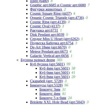
Шип (6480)
8
Graphic арт.6685 и Cosmic арт.6680
7
Фигурки животных
2
Cosmic Square Ring (4437)
4
Organic Cosmic Triangle (арт.4736)
0
Cosmic Ring (арт.4139)
0
Cosmic Oval (4137)
3
Ракушка арт.6731
1
Disk Pendant арт.6039
0
Сердце Miss U Heart (арт.6262)
1
Подвеска Бабочка арт.6754
3
De-Art 18мм (арт.6670)
0
Meteor Pendant арт.6673
4
Galactic Vertical арт.6656
1
Бусины разных форм
383
Куб бусина (арт.5601)
99
Куб 4мм (арт.5601)
38
Куб 6мм (арт.5601)
41
Куб 8мм (арт.5601)
20
Скарабей (арт. 5728)
3
Биконусы (арт.5328)
96
Биконус 3мм
31
Биконус 4мм
41
Биконус 5 и 6мм
24
Briolette XXL Hole Bead (арт.5043)
3