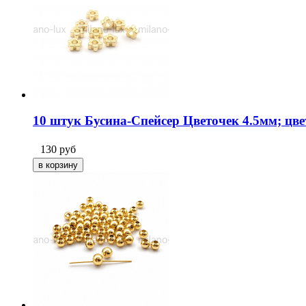
10 штук Бусина-Спейсер Цветочек 4.5мм; цве
130
руб