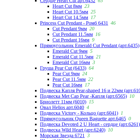
Сердце Heart Cut арт.6432
65
Heart Cut 8мм
23
Heart Cut 10.5мм
25
Heart Cut 14.5мм
17
Princess Cut Pendant - Ромб 6431
46
Cut Pendant 9мм
20
Cut Pendant 11.5мм
16
Cut Pendant 16мм
9
Прямоугольник Emerald Cut Pendant (арт.6435)
Emerald Cut 9мм
5
Emerald Cut 11.5мм
21
Emerald Cut 16мм
3
Груша Pear Cut (6433)
64
Pear Cut 9мм
24
Pear Cut 11.5мм
22
Pear Cut 16мм
17
Подвеска Капля Pear-shaped 16 и 22мм (арт.61
Подвеска Met Cap Pear -Капля (арт.6565)
10
Бриолетт 11мм (6010)
15
Овал Helios арт.6040
4
Подвеска Victory - Кольцо (арт.6041)
1
Прямоугольник Queen Baguette арт.6465
0
Подвеска Devoted 2 U Heart - сердце (арт.6261)
Подвеска Wild Heart (арт.6240)
10
Морская Звезда 6721
3