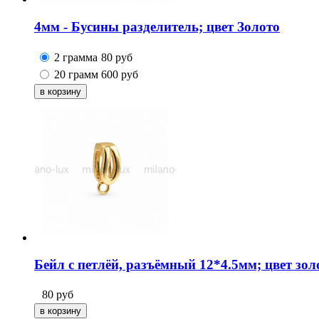
4мм - Бусины разделитель; цвет Золото
2 грамма
80
руб
20 грамм
600
руб
Бейл с петлёй, разъёмный 12*4.5мм; цвет зол
80
руб