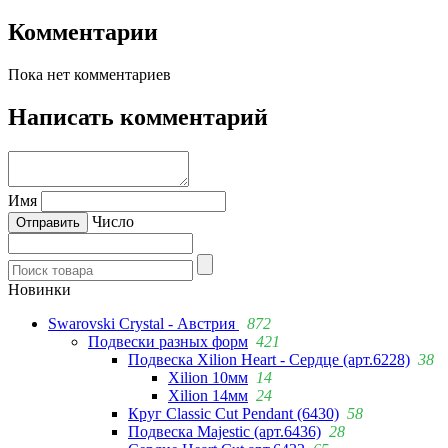
Комментарии
Пока нет комментариев
Написать комментарий
Имя
Число
Новинки
Swarovski Crystal - Австрия
872
Подвески разных форм
421
Подвеска Xilion Heart - Сердце (арт.6228)
38
Xilion 10мм
14
Xilion 14мм
24
Круг Classic Cut Pendant (6430)
58
Подвеска Majestic (арт.6436)
28