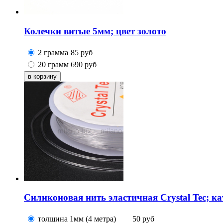
Колечки витые 5мм; цвет золото
2 грамма
85
руб
20 грамм
690
руб
Силиконовая нить эластичная Crystal Tec; к
толщина 1мм (4 метра)
50
руб