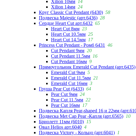
Xilion 10мм
14
Xilion 14мм
24
Круг Classic Cut Pendant (6430)
58
Подвеска Majestic (арт.6436)
28
Сердце Heart Cut арт.6432
65
Heart Cut 8мм
23
Heart Cut 10.5мм
25
Heart Cut 14.5мм
17
Princess Cut Pendant - Ромб 6431
46
Cut Pendant 9мм
20
Cut Pendant 11.5мм
16
Cut Pendant 16мм
9
Прямоугольник Emerald Cut Pendant (арт.6435)
Emerald Cut 9мм
5
Emerald Cut 11.5мм
21
Emerald Cut 16мм
3
Груша Pear Cut (6433)
64
Pear Cut 9мм
24
Pear Cut 11.5мм
22
Pear Cut 16мм
17
Подвеска Капля Pear-shaped 16 и 22мм (арт.61
Подвеска Met Cap Pear -Капля (арт.6565)
10
Бриолетт 11мм (6010)
15
Овал Helios арт.6040
4
Подвеска Victory - Кольцо (арт.6041)
1