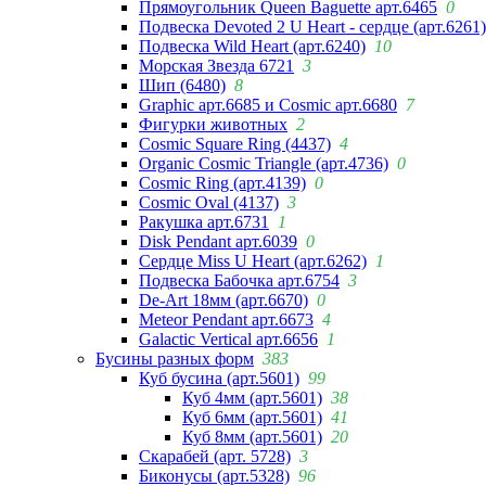
Прямоугольник Queen Baguette арт.6465
0
Подвеска Devoted 2 U Heart - сердце (арт.6261)
Подвеска Wild Heart (арт.6240)
10
Морская Звезда 6721
3
Шип (6480)
8
Graphic арт.6685 и Cosmic арт.6680
7
Фигурки животных
2
Cosmic Square Ring (4437)
4
Organic Cosmic Triangle (арт.4736)
0
Cosmic Ring (арт.4139)
0
Cosmic Oval (4137)
3
Ракушка арт.6731
1
Disk Pendant арт.6039
0
Сердце Miss U Heart (арт.6262)
1
Подвеска Бабочка арт.6754
3
De-Art 18мм (арт.6670)
0
Meteor Pendant арт.6673
4
Galactic Vertical арт.6656
1
Бусины разных форм
383
Куб бусина (арт.5601)
99
Куб 4мм (арт.5601)
38
Куб 6мм (арт.5601)
41
Куб 8мм (арт.5601)
20
Скарабей (арт. 5728)
3
Биконусы (арт.5328)
96