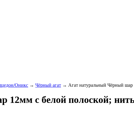
лцедон/Оникс
→
Чёрный агат
→ Агат натуральный Чёрный шар 1
 12мм с белой полоской; нить