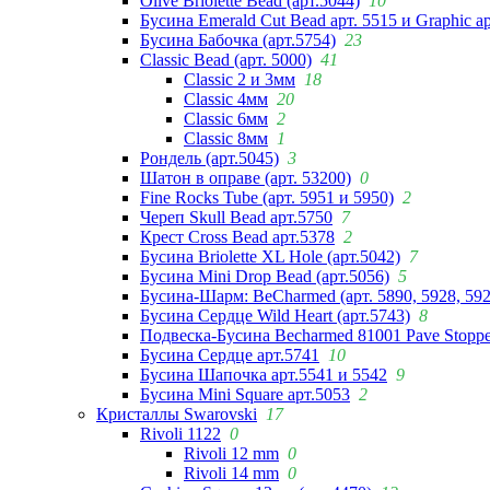
Olive Briolette Bead (арт.5044)
10
Бусина Emerald Cut Bead арт. 5515 и Graphic а
Бусина Бабочка (арт.5754)
23
Classic Bead (арт. 5000)
41
Classic 2 и 3мм
18
Classic 4мм
20
Classic 6мм
2
Classic 8мм
1
Рондель (арт.5045)
3
Шатон в оправе (арт. 53200)
0
Fine Rocks Tube (арт. 5951 и 5950)
2
Череп Skull Bead арт.5750
7
Крест Cross Bead арт.5378
2
Бусина Briolette XL Hole (арт.5042)
7
Бусина Mini Drop Bead (арт.5056)
5
Бусина-Шарм: BeCharmed (арт. 5890, 5928, 59
Бусина Сердце Wild Heart (арт.5743)
8
Подвеска-Бусина Becharmed 81001 Pave Stoppe
Бусина Сердце арт.5741
10
Бусина Шапочка арт.5541 и 5542
9
Бусина Mini Square арт.5053
2
Кристаллы Swarovski
17
Rivoli 1122
0
Rivoli 12 mm
0
Rivoli 14 mm
0