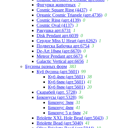
Фигурки животных
2
Cosmic Square Ring (4437)
4
Organic Cosmic Triangle (арт.4736)
0
Cosmic Ring (арт.4139)
0
Cosmic Oval (4137)
3
Ракушка арт.6731
1
Disk Pendant арт.6039
0
Сердце Miss U Heart (арт.6262)
1
Подвеска Бабочка арт.6754
3
De-Art 18мм (арт.6670)
0
Meteor Pendant арт.6673
4
Galactic Vertical арт.6656
1
Бусины разных форм
383
Куб бусина (арт.5601)
99
Куб 4мм (арт.5601)
38
Куб 6мм (арт.5601)
41
Куб 8мм (арт.5601)
20
Скарабей (арт. 5728)
3
Биконусы (арт.5328)
96
Биконус 3мм
31
Биконус 4мм
41
Биконус 5 и 6мм
24
Briolette XXL Hole Bead (арт.5043)
3
Briolette Bead (арт.5040)
41