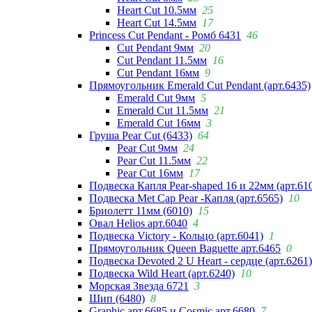
Heart Cut 10.5мм
25
Heart Cut 14.5мм
17
Princess Cut Pendant - Ромб 6431
46
Cut Pendant 9мм
20
Cut Pendant 11.5мм
16
Cut Pendant 16мм
9
Прямоугольник Emerald Cut Pendant (арт.6435)
Emerald Cut 9мм
5
Emerald Cut 11.5мм
21
Emerald Cut 16мм
3
Груша Pear Cut (6433)
64
Pear Cut 9мм
24
Pear Cut 11.5мм
22
Pear Cut 16мм
17
Подвеска Капля Pear-shaped 16 и 22мм (арт.61
Подвеска Met Cap Pear -Капля (арт.6565)
10
Бриолетт 11мм (6010)
15
Овал Helios арт.6040
4
Подвеска Victory - Кольцо (арт.6041)
1
Прямоугольник Queen Baguette арт.6465
0
Подвеска Devoted 2 U Heart - сердце (арт.6261)
Подвеска Wild Heart (арт.6240)
10
Морская Звезда 6721
3
Шип (6480)
8
Graphic арт.6685 и Cosmic арт.6680
7