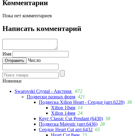
Комментарии
Пока нет комментариев
Написать комментарий
Имя
Число
Новинки
Swarovski Crystal - Австрия
872
Подвески разных форм
421
Подвеска Xilion Heart - Сердце (арт.6228)
38
Xilion 10мм
14
Xilion 14мм
24
Круг Classic Cut Pendant (6430)
58
Подвеска Majestic (арт.6436)
28
Сердце Heart Cut арт.6432
65
Heart Cut 8мм
23