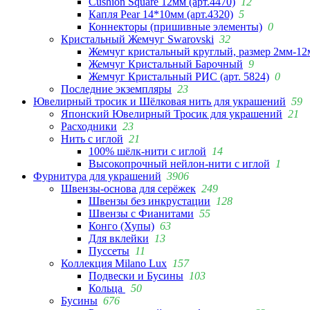
Cushion Square 12мм (арт.4470)
12
Капля Pear 14*10мм (арт.4320)
5
Коннекторы (пришивные элементы)
0
Кристальный Жемчуг Swarovski
32
Жемчуг кристальный круглый, размер 2мм-12
Жемчуг Кристальный Барочный
9
Жемчуг Кристальный РИС (арт. 5824)
0
Последние экземпляры
23
Ювелирный тросик и Шёлковая нить для украшений
59
Японский Ювелирный Тросик для украшений
21
Расходники
23
Нить с иглой
21
100% шёлк-нити с иглой
14
Высокопрочный нейлон-нити с иглой
1
Фурнитура для украшений
3906
Швензы-основа для серёжек
249
Швензы без инкрустации
128
Швензы с Фианитами
55
Конго (Хупы)
63
Для вклейки
13
Пуссеты
11
Коллекция Milano Lux
157
Подвески и Бусины
103
Кольца
50
Бусины
676