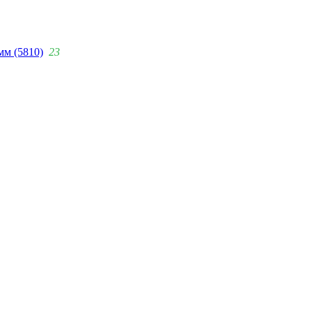
мм (5810)
23