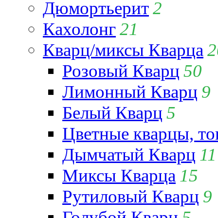
Дюмортьерит
2
Кахолонг
21
Кварц/миксы Кварца
2
Розовый Кварц
50
Лимонный Кварц
9
Белый Кварц
5
Цветные кварцы, т
Дымчатый Кварц
11
Миксы Кварца
15
Рутиловый Кварц
9
Голубой Кварц
5