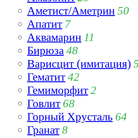
Аметист/Аметрин
50
Апатит
7
Аквамарин
11
Бирюза
48
Варисцит (имитация)
Гематит
42
Гемиморфит
2
Говлит
68
Горный Хрусталь
64
Гранат
8