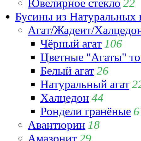
Ювелирное стекло
22
Бусины из Натуральных 
Агат/Жадеит/Халцедо
Чёрный агат
106
Цветные "Агаты" т
Белый агат
26
Натуральный агат
2
Халцедон
44
Рондели гранёные
6
Авантюрин
18
Амазонит
29