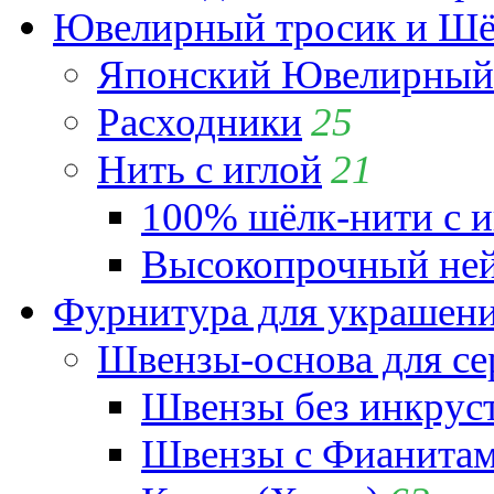
Ювелирный тросик и Шёл
Японский Ювелирный 
Расходники
25
Нить с иглой
21
100% шёлк-нити с и
Высокопрочный ней
Фурнитура для украшен
Швензы-основа для се
Швензы без инкрус
Швензы с Фианита