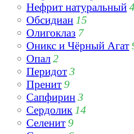
Нефрит натуральный
Обсидиан
15
Олигоклаз
7
Оникс и Чёрный Агат
Опал
2
Перидот
3
Пренит
9
Сапфирин
3
Сердолик
14
Селенит
9