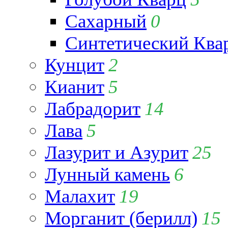
Сахарный
0
Синтетический Ква
Кунцит
2
Кианит
5
Лабрадорит
14
Лава
5
Лазурит и Азурит
25
Лунный камень
6
Малахит
19
Морганит (берилл)
15