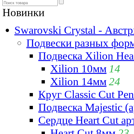
Новинки
Swarovski Crystal - Авст
Подвески разных фор
Подвеска Xilion Hear
Xilion 10мм
14
Xilion 14мм
24
Круг Classic Cut Pen
Подвеска Majestic (а
Сердце Heart Cut ар
Heart Cut 8мм
23