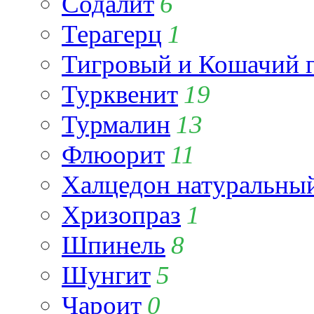
Содалит
6
Терагерц
1
Тигровый и Кошачий г
Турквенит
19
Турмалин
13
Флюорит
11
Халцедон натуральны
Хризопраз
1
Шпинель
8
Шунгит
5
Чароит
0