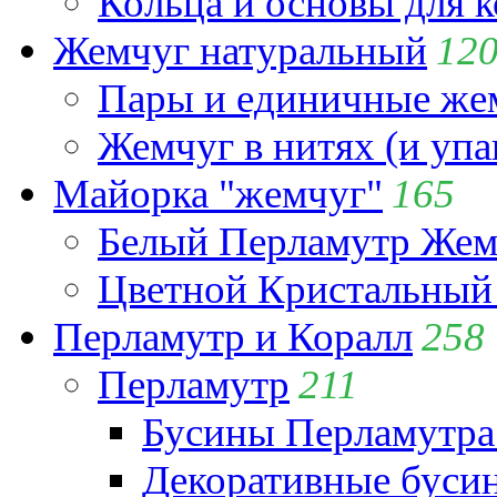
Кольца и основы для 
Жемчуг натуральный
12
Пары и единичные ж
Жемчуг в нитях (и упа
Майорка "жемчуг"
165
Белый Перламутр Жем
Цветной Кристальный
Перламутр и Коралл
258
Перламутр
211
Бусины Перламутра
Декоративные буси